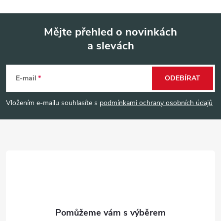
Mějte přehled o novinkách
a slevách
Z
á
E-mail
ODEBÍRAT
p
Vložením e-mailu souhlasíte s
podmínkami ochrany osobních údajů
a
t
í