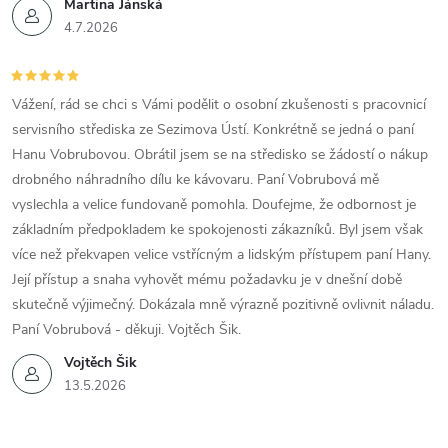
Martina Jánská
i
4.7.2026
s
Vážení, rád se chci s Vámi podělit o osobní zkušenosti s pracovnicí
u
servisního střediska ze Sezimova Ústí. Konkrétně se jedná o paní
Hanu Vobrubovou. Obrátil jsem se na středisko se žádostí o nákup
drobného náhradního dílu ke kávovaru. Paní Vobrubová mě
vyslechla a velice fundovaně pomohla. Doufejme, že odbornost je
základním předpokladem ke spokojenosti zákazníků. Byl jsem však
více než překvapen velice vstřícným a lidským přístupem paní Hany.
Její přístup a snaha vyhovět mému požadavku je v dnešní době
skutečně výjimečný. Dokázala mně výrazně pozitivně ovlivnit náladu.
Paní Vobrubová - děkuji. Vojtěch Šik.
Vojtěch Šik
13.5.2026