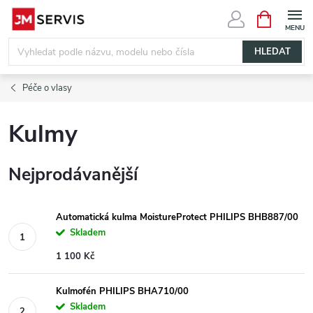
Přejít
NÁKUPNÍ
KOŠÍK
na
obsah
HLEDAT
Péče o vlasy
Kulmy
Nejprodávanější
Automatická kulma MoistureProtect PHILIPS BHB887/00
Skladem
1 100 Kč
Kulmofén PHILIPS BHA710/00
Skladem