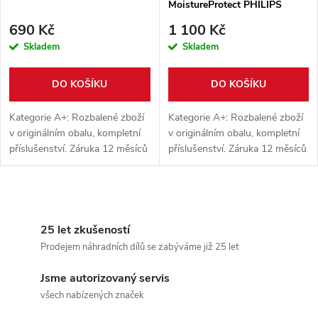
p
MoistureProtect PHILIPS
p
BHB887/00
r
690 Kč
1 100 Kč
r
Skladem
Skladem
o
o
DO KOŠÍKU
DO KOŠÍKU
d
d
Kategorie A+: Rozbalené zboží
Kategorie A+: Rozbalené zboží
u
v originálním obalu, kompletní
v originálním obalu, kompletní
příslušenství. Záruka 12 měsíců
příslušenství. Záruka 12 měsíců
u
uplatnitelná u prodejce nebo v
uplatnitelná u prodejce nebo v
k
servisní síti PHILIPS.
servisní síti PHILIPS.
k
O
t
t
v
25 let zkušeností
ů
Prodejem náhradních dílů se zabýváme již 25 let
ů
l
Jsme autorizovaný servis
á
všech nabízených značek