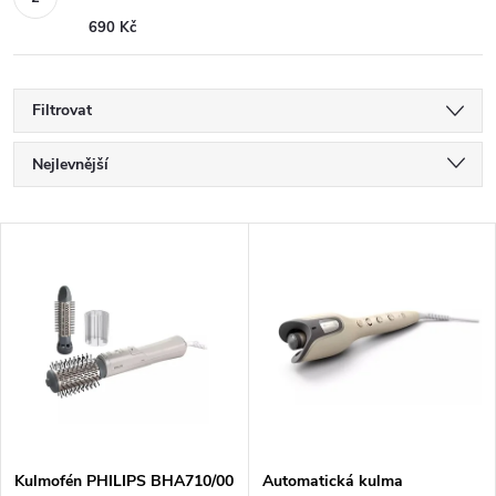
690 Kč
Filtrovat
Ř
Nejlevnější
a
Nejdražší
V
Nejprodávanější
z
ý
Abecedně
e
p
n
i
í
s
Kulmofén PHILIPS BHA710/00
Automatická kulma