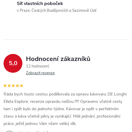
d
Síť vlastních poboček
a
v Praze, Českých Budějovicích a Sezimově Ústí
c
í
p
r
Hodnocení zákazníků
5,0
12 hodnocení
v
Zobrazit recenze
k
y
Ráda bych touto cestou poděkovala za opravu kávovaru DE Longhi
Elleta Explore, recenze opravdu nelžou.!!!!! Opraveno včetně cesty
v
tam i zpět bylo do jednoho týdne. Kávovar je opět v perfektním
ý
stavu a káva včetně pěny je vynikající. Milé jednání, profesionální
práce, ještě jednou Vám všem veliký dík.
p