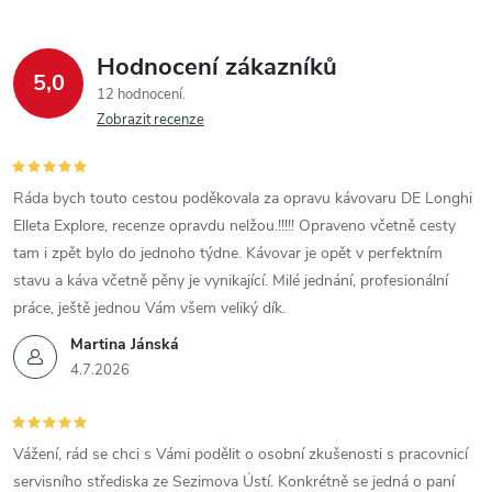
Hodnocení zákazníků
5,0
12 hodnocení
Zobrazit recenze
Ráda bych touto cestou poděkovala za opravu kávovaru DE Longhi
Elleta Explore, recenze opravdu nelžou.!!!!! Opraveno včetně cesty
tam i zpět bylo do jednoho týdne. Kávovar je opět v perfektním
stavu a káva včetně pěny je vynikající. Milé jednání, profesionální
práce, ještě jednou Vám všem veliký dík.
Martina Jánská
4.7.2026
Vážení, rád se chci s Vámi podělit o osobní zkušenosti s pracovnicí
servisního střediska ze Sezimova Ústí. Konkrétně se jedná o paní