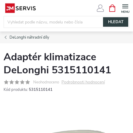
Přejít
NÁKUPNÍ
KOŠÍK
na
obsah
HLEDAT
DeLonghi náhradní díly
Adaptér klimatizace
DeLonghi 5315110141
Podrobnosti hodnocení
Neohodnoceno
Kód produktu:
5315110141