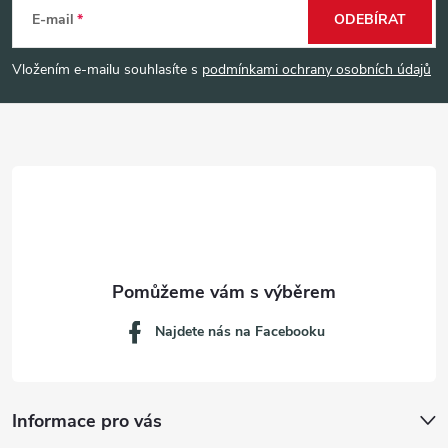
á
E-mail
ODEBÍRAT
p
Vložením e-mailu souhlasíte s
podmínkami ochrany osobních údajů
a
t
í
Najdete nás na Facebooku
Informace pro vás