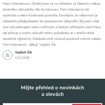
Hanu Vobrubovou. Obrátil jsem se na středisko se žádostí o nákup
drobného náhradního dílu ke kávovaru. Paní Vobrubová mě
vyslechla a velice fundovaně pomohla. Doufejme, že odbornost je
základním předpokladem ke spokojenosti zákazníků. Byl jsem však
více než překvapen velice vstřícným a lidským přístupem paní Hany.
Její přístup a snaha vyhovět mému požadavku je v dnešní době
skutečně výjimečný. Dokázala mně výrazně pozitivně ovlivnit náladu.
Paní Vobrubová - děkuji. Vojtěch Šik.
Vojtěch Šik
13.5.2026
Mějte přehled o novinkách
a slevách
Z