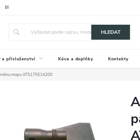
Blog
HLEDAT
 a příslušenství
Káva a doplňky
Kontakty
parnímu mopu AT5175514200
A
p
A