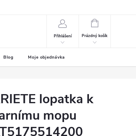
NÁKUPNÍ
KOŠÍK
Prázdný košík
Přihlášení
Blog
Moje objednávka
RIETE lopatka k
arnímu mopu
T5175514200