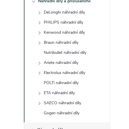
Náhradní díly a příslušenství
t
DeLonghi náhradní díly
r
PHILIPS náhradní díly
a
Kenwood náhradní díly
Braun náhradní díly
n
Nutribullet náhradní díly
n
Ariete náhradní díly
Electrolux náhradní díly
í
POLTI náhradní díly
p
ETA náhradní díly
a
SAECO náhradní díly
Gogen náhradní díly
n