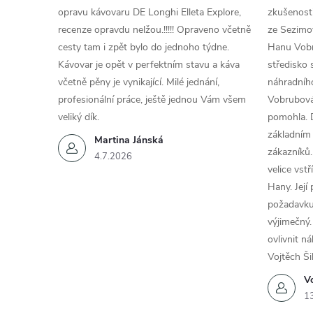
opravu kávovaru DE Longhi Elleta Explore,
zkušenosti
recenze opravdu nelžou.!!!!! Opraveno včetně
ze Sezimov
cesty tam i zpět bylo do jednoho týdne.
Hanu Vobr
Kávovar je opět v perfektním stavu a káva
středisko 
včetně pěny je vynikající. Milé jednání,
náhradního
profesionální práce, ještě jednou Vám všem
Vobrubová
veliký dík.
pomohla. 
základním
Martina Jánská
zákazníků.
4.7.2026
velice vst
Hany. Její
požadavku
výjimečný.
ovlivnit n
Vojtěch Ši
Vo
1