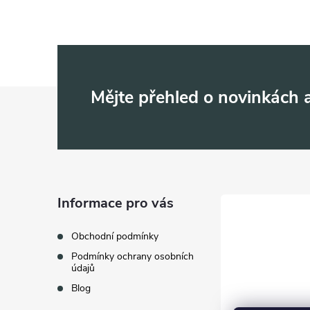
Z
Mějte přehled o novinkách
á
p
a
Informace pro vás
t
Obchodní podmínky
Podmínky ochrany osobních
í
údajů
Blog