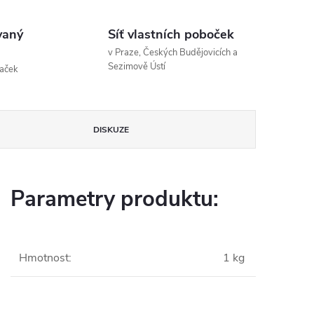
vaný
Síť vlastních poboček
v Praze, Českých Budějovicích a
Sezimově Ústí
naček
DISKUZE
Parametry produktu:
Hmotnost
:
1 kg