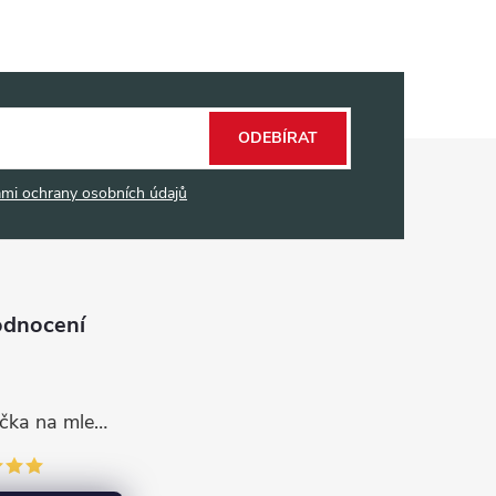
ODEBÍRAT
mi ochrany osobních údajů
odnocení
Dávkovací lžička na mletou kávu 53132C8134