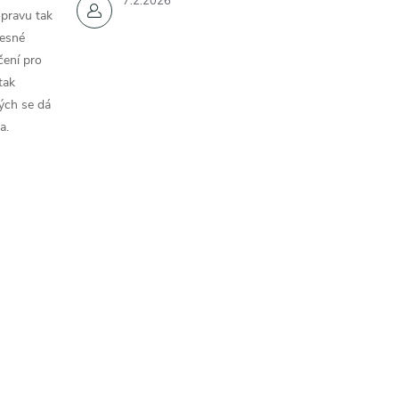
7.2.2026
opravu tak
řesné
čení pro
tak
ých se dá
a.