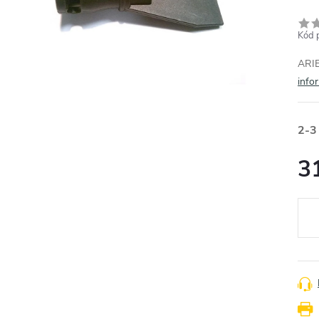
Kód 
ARIE
info
2-3
3
Měr
cena