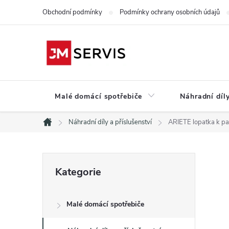
Přejít
Obchodní podmínky
Podmínky ochrany osobních údajů
na
obsah
Malé domácí spotřebiče
Náhradní díly
Náhradní díly a příslušenství
ARIETE lopatka k 
Domů
P
Přeskočit
Kategorie
kategorie
o
Malé domácí spotřebiče
s