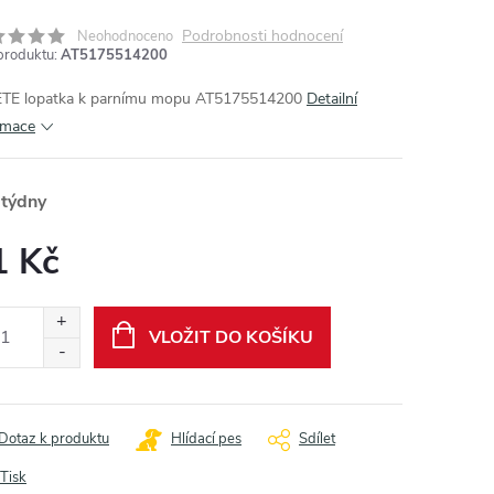
Podrobnosti hodnocení
Neohodnoceno
produktu:
AT5175514200
TE lopatka k parnímu mopu AT5175514200
Detailní
rmace
 týdny
1 Kč
ná
:
VLOŽIT DO KOŠÍKU
Dotaz k produktu
Hlídací pes
Sdílet
Tisk