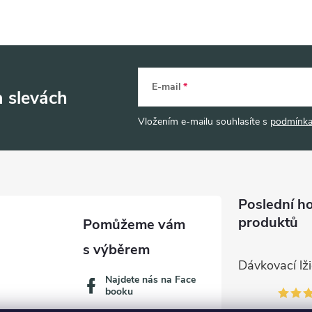
E-mail
a slevách
Vložením e-mailu souhlasíte s
podmínka
Poslední h
produktů
Najdete nás na Face
booku