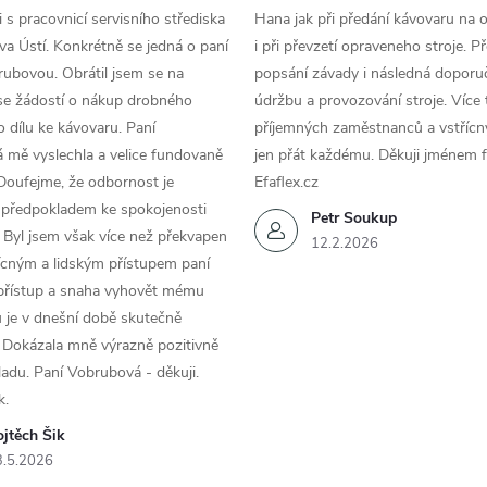
 s pracovnicí servisního střediska
Hana jak při předání kávovaru na 
a Ústí. Konkrétně se jedná o paní
i při převzetí opraveneho stroje. P
ubovou. Obrátil jsem se na
popsání závady i následná doporu
se žádostí o nákup drobného
údržbu a provozování stroje. Více 
 dílu ke kávovaru. Paní
příjemných zaměstnanců a vstřícn
 mě vyslechla a velice fundovaně
jen přát každému. Děkuji jménem f
Doufejme, že odbornost je
Efaflex.cz
 předpokladem ke spokojenosti
Petr Soukup
 Byl jsem však více než překvapen
12.2.2026
řícným a lidským přístupem paní
 přístup a snaha vyhovět mému
 je v dnešní době skutečně
 Dokázala mně výrazně pozitivně
áladu. Paní Vobrubová - děkuji.
k.
jtěch Šik
3.5.2026