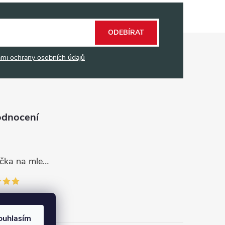
ODEBÍRAT
mi ochrany osobních údajů
odnocení
Dávkovací lžička na mletou kávu 53132C8134
ouhlasím