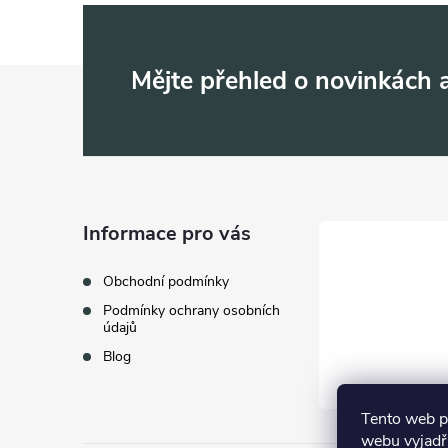
Z
Mějte přehled o novinkách
á
p
a
Informace pro vás
t
Obchodní podmínky
Podmínky ochrany osobních
í
údajů
Blog
Tento web p
webu vyjadřu