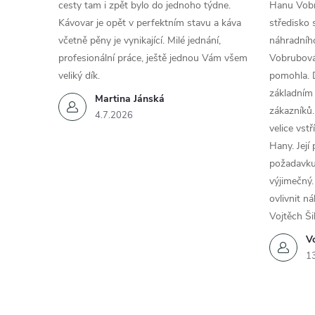
cesty tam i zpět bylo do jednoho týdne.
Hanu Vobr
Kávovar je opět v perfektním stavu a káva
středisko 
včetně pěny je vynikající. Milé jednání,
náhradního
profesionální práce, ještě jednou Vám všem
Vobrubová
veliký dík.
pomohla. 
základním
Martina Jánská
zákazníků.
4.7.2026
velice vst
Hany. Její
požadavku
výjimečný.
ovlivnit n
Vojtěch Ši
Vo
1