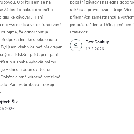
ubovou. Obrátil jsem se na
popsání závady i následná doporu
se žádostí o nákup drobného
údržbu a provozování stroje. Více 
 dílu ke kávovaru. Paní
příjemných zaměstnanců a vstřícn
 mě vyslechla a velice fundovaně
jen přát každému. Děkuji jménem f
Doufejme, že odbornost je
Efaflex.cz
 předpokladem ke spokojenosti
Petr Soukup
 Byl jsem však více než překvapen
12.2.2026
řícným a lidským přístupem paní
 přístup a snaha vyhovět mému
 je v dnešní době skutečně
 Dokázala mně výrazně pozitivně
áladu. Paní Vobrubová - děkuji.
k.
jtěch Šik
3.5.2026