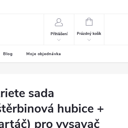
NÁKUPNÍ
KOŠÍK
Prázdný košík
Přihlášení
Blog
Moje objednávka
riete sada
štěrbinová hubice +
artáč) pro vysavač