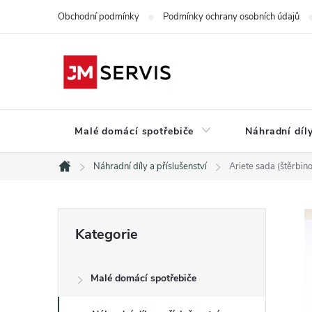
Přejít
Obchodní podmínky
Podmínky ochrany osobních údajů
na
obsah
Malé domácí spotřebiče
Náhradní díly
Náhradní díly a příslušenství
Ariete sada (štěrbi
Domů
P
Přeskočit
Kategorie
kategorie
o
Malé domácí spotřebiče
s