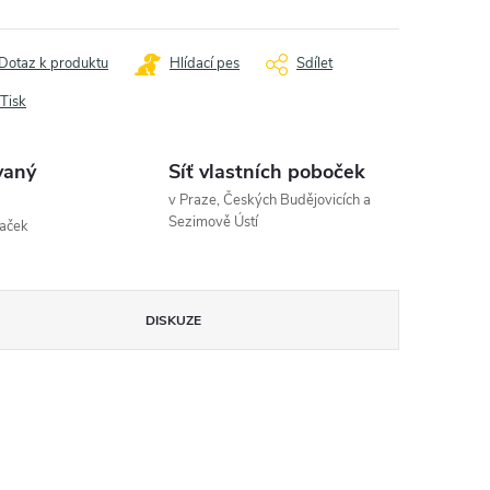
Dotaz k produktu
Hlídací pes
Sdílet
Tisk
vaný
Síť vlastních poboček
v Praze, Českých Budějovicích a
Sezimově Ústí
naček
DISKUZE