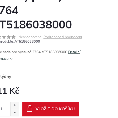
764
T5186038000
Podrobnosti hodnocení
Neohodnoceno
produktu:
AT5186038000
te sada pro vysavač 2764 AT5186038000
Detailní
rmace
 týdny
11 Kč
ná
:
VLOŽIT DO KOŠÍKU