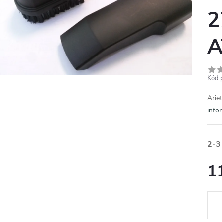
2
A
Kód 
Arie
info
2-3
1
Měr
cena