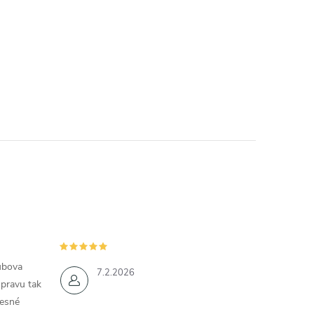
ubova
7.2.2026
opravu tak
řesné