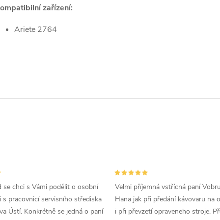
ompatibilní zařízení:
Ariete 2764
d se chci s Vámi podělit o osobní
Velmi příjemná vstřícná paní Vobr
 s pracovnicí servisního střediska
Hana jak při předání kávovaru na 
a Ústí. Konkrétně se jedná o paní
i při převzetí opraveneho stroje. P