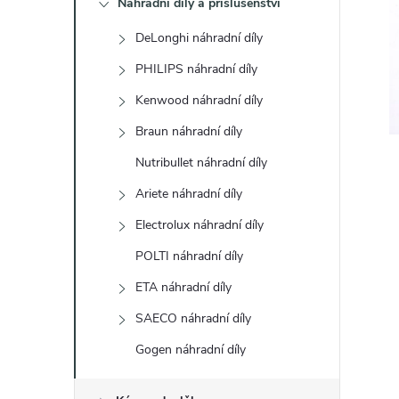
Náhradní díly a příslušenství
t
DeLonghi náhradní díly
r
PHILIPS náhradní díly
a
Kenwood náhradní díly
Braun náhradní díly
n
Nutribullet náhradní díly
n
Ariete náhradní díly
Electrolux náhradní díly
í
POLTI náhradní díly
p
ETA náhradní díly
a
SAECO náhradní díly
Gogen náhradní díly
n