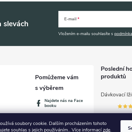
E-mail
a slevách
Vložením e-mailu souhlasíte s
podmínka
Poslední h
produktů
Najdete nás na Face
booku
oužívá soubory cookie. Dalším procházením tohoto
S
jete souhlas s jejich používáním.. Více informací
zde
.