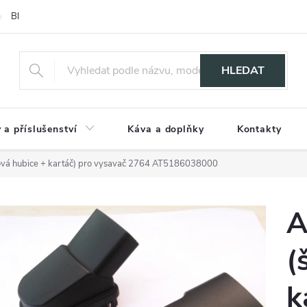
Blog
HLEDAT
 a příslušenství
Káva a doplňky
Kontakty
nová hubice + kartáč) pro vysavač 2764 AT5186038000
A
(
k