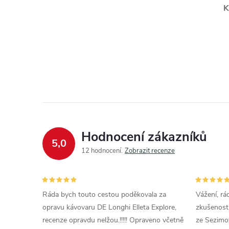
K
Hodnocení zákazníků
5,0
12 hodnocení
Zobrazit recenze
Ráda bych touto cestou poděkovala za
Vážení, rá
opravu kávovaru DE Longhi Elleta Explore,
zkušenosti
recenze opravdu nelžou.!!!!! Opraveno včetně
ze Sezimov