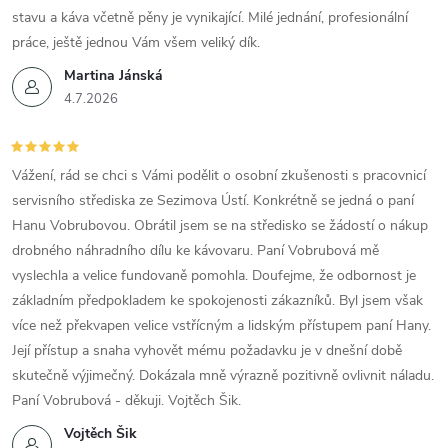
stavu a káva včetně pěny je vynikající. Milé jednání, profesionální
práce, ještě jednou Vám všem veliký dík.
Martina Jánská
4.7.2026
Vážení, rád se chci s Vámi podělit o osobní zkušenosti s pracovnicí
servisního střediska ze Sezimova Ústí. Konkrétně se jedná o paní
Hanu Vobrubovou. Obrátil jsem se na středisko se žádostí o nákup
drobného náhradního dílu ke kávovaru. Paní Vobrubová mě
vyslechla a velice fundovaně pomohla. Doufejme, že odbornost je
základním předpokladem ke spokojenosti zákazníků. Byl jsem však
více než překvapen velice vstřícným a lidským přístupem paní Hany.
Její přístup a snaha vyhovět mému požadavku je v dnešní době
skutečně výjimečný. Dokázala mně výrazně pozitivně ovlivnit náladu.
Paní Vobrubová - děkuji. Vojtěch Šik.
Vojtěch Šik