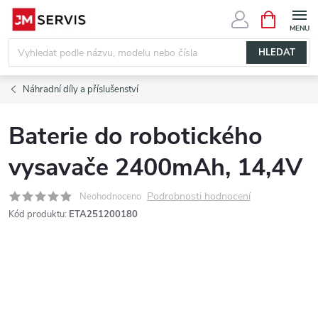
Přejít
NÁKUPNÍ
KOŠÍK
na
obsah
HLEDAT
Náhradní díly a příslušenství
Baterie do robotického
vysavače 2400mAh, 14,4V
Podrobnosti hodnocení
Neohodnoceno
Kód produktu:
ETA251200180