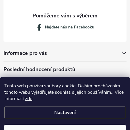
Najdete nás na Facebooku
Informace pro vás
Poslední hodnocení produktů
Tento web používá soubory cookie. Dalším procházením
tohoto webu vyjadřujete souhlas s jejich používáním.. Více
Dávkovací lžička na mletou kávu 53132C8134
informací
zde
.
Nastavení
Copyright 2026
JM servis
. Všechna práva vyhrazena.