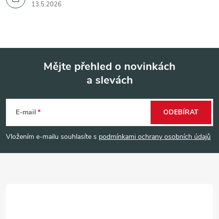
13.5.2026
Mějte přehled o novinkách
a slevách
Z
á
E-mail
ODEBÍRAT
p
Vložením e-mailu souhlasíte s
podmínkami ochrany osobních údajů
a
t
í