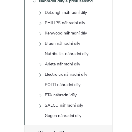
Náhradní díly a příslušenství
t
DeLonghi náhradní díly
r
PHILIPS náhradní díly
a
Kenwood náhradní díly
Braun náhradní díly
n
Nutribullet náhradní díly
n
Ariete náhradní díly
Electrolux náhradní díly
í
POLTI náhradní díly
p
ETA náhradní díly
a
SAECO náhradní díly
Gogen náhradní díly
n