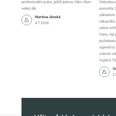
profesionální práce, ještě jednou Vám všem
Vobrubová
veliký dík.
pomohla. 
základním
Martina Jánská
zákazníků.
4.7.2026
velice vst
Hany. Její
požadavku
výjimečný.
ovlivnit n
Vojtěch Ši
Vo
1