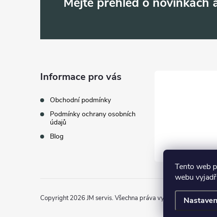
Z
Mějte přehled o novinkách
á
p
a
Informace pro vás
t
Obchodní podmínky
Podmínky ochrany osobních
í
údajů
Blog
Tento web p
webu vyjadřu
Copyright 2026
JM servis
. Všechna práva vyhrazena.
Nastaven