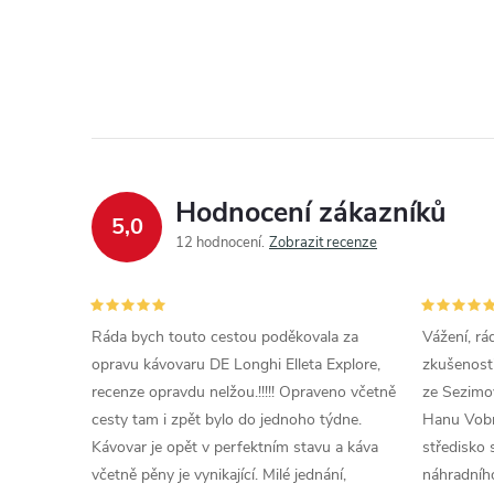
Hodnocení zákazníků
5,0
12 hodnocení
Zobrazit recenze
Ráda bych touto cestou poděkovala za
Vážení, rá
opravu kávovaru DE Longhi Elleta Explore,
zkušenosti
recenze opravdu nelžou.!!!!! Opraveno včetně
ze Sezimov
cesty tam i zpět bylo do jednoho týdne.
Hanu Vobr
Kávovar je opět v perfektním stavu a káva
středisko 
včetně pěny je vynikající. Milé jednání,
náhradního