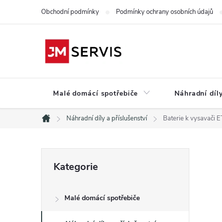
Přejít
Obchodní podmínky
Podmínky ochrany osobních údajů
na
obsah
Malé domácí spotřebiče
Náhradní díly
Náhradní díly a příslušenství
Baterie k vysavači 
Domů
P
Přeskočit
Kategorie
kategorie
o
Malé domácí spotřebiče
s