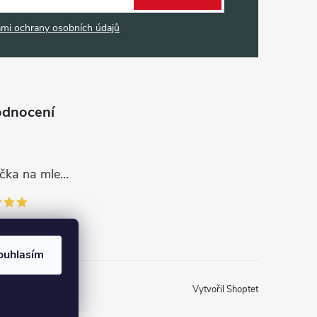
mi ochrany osobních údajů
odnocení
Dávkovací lžička na mletou kávu 53132C8134
ouhlasím
Vytvořil Shoptet