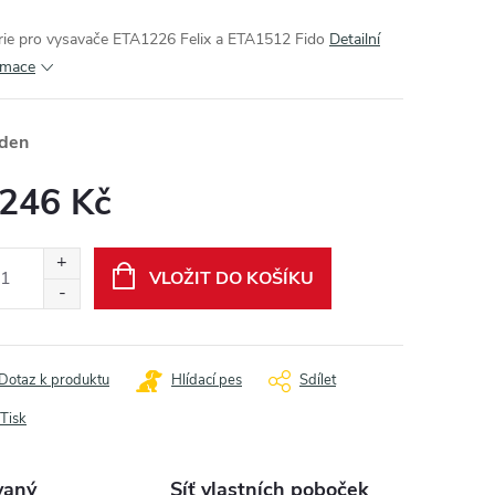
rie pro vysavače ETA1226 Felix a ETA1512 Fido
Detailní
rmace
ýden
 246 Kč
ná
:
VLOŽIT DO KOŠÍKU
Dotaz k produktu
Hlídací pes
Sdílet
Tisk
vaný
Síť vlastních poboček