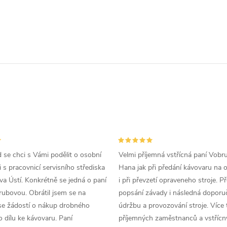
d se chci s Vámi podělit o osobní
Velmi příjemná vstřícná paní Vobr
 s pracovnicí servisního střediska
Hana jak při předání kávovaru na 
a Ústí. Konkrétně se jedná o paní
i při převzetí opraveneho stroje. P
ubovou. Obrátil jsem se na
popsání závady i následná doporu
se žádostí o nákup drobného
údržbu a provozování stroje. Více 
 dílu ke kávovaru. Paní
příjemných zaměstnanců a vstřícn