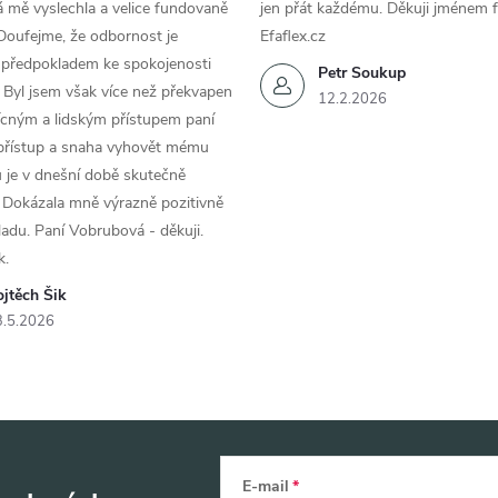
 mě vyslechla a velice fundovaně
jen přát každému. Děkuji jménem f
Doufejme, že odbornost je
Efaflex.cz
 předpokladem ke spokojenosti
Petr Soukup
 Byl jsem však více než překvapen
12.2.2026
řícným a lidským přístupem paní
 přístup a snaha vyhovět mému
 je v dnešní době skutečně
 Dokázala mně výrazně pozitivně
áladu. Paní Vobrubová - děkuji.
k.
jtěch Šik
3.5.2026
E-mail