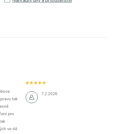
Náhradní díly a příslušenství
ubova
7.2.2026
opravu tak
řesné
čení pro
tak
ých se dá