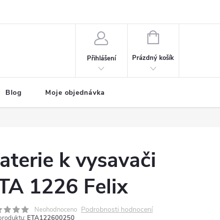
NÁKUPNÍ
KOŠÍK
Prázdný košík
Přihlášení
Blog
Moje objednávka
aterie k vysavači
TA 1226 Felix
Podrobnosti hodnocení
Neohodnoceno
produktu:
ETA122600250