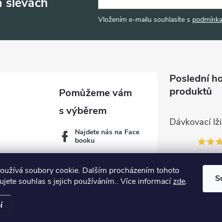
a slevách
Vložením e-mailu souhlasíte s
podmínka
Poslední h
produktů
Najdete nás na Face
booku
oužívá soubory cookie. Dalším procházením tohoto
S
jete souhlas s jejich používáním.. Více informací
zde
.
í