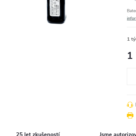
Bate
info
1 t
1
Měr
cena
25 let zkušeností
Jsme autorizo