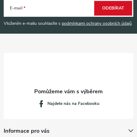
á
E-mail
ODEBÍRAT
p
Vložením e-mailu souhlasíte s
podmínkami ochrany osobních údajů
a
t
í
Najdete nás na Facebooku
Informace pro vás