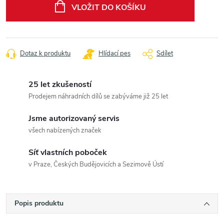
cena:
VLOŽIT DO KOŠÍKU
Dotaz k produktu
Hlídací pes
Sdílet
25 let zkušeností
Prodejem náhradních dílů se zabýváme již 25 let
Jsme autorizovaný servis
všech nabízených značek
Síť vlastních poboček
v Praze, Českých Budějovicích a Sezimově Ústí
Popis produktu