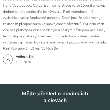
Hanu Vobrubovou. Obrátil jsem se na středisko se žádostí o nákup
drobného náhradního dílu ke kávovaru. Paní Vobrubová mě
vyslechla a velice fundovaně pomohla. Doufejme, že odbornost je
základním předpokladem ke spokojenosti zákazníků. Byl jsem však
více než překvapen velice vstřícným a lidským přístupem paní Hany.
Její přístup a snaha vyhovět mému požadavku je v dnešní době
skutečně výjimečný. Dokázala mně výrazně pozitivně ovlivnit náladu.
Paní Vobrubová - děkuji. Vojtěch Šik.
Vojtěch Šik
13.5.2026
Mějte přehled o novinkách
a slevách
Z