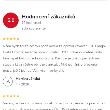
Hodnocení zákazníků
5,0
12 hodnocení
Zobrazit recenze
Ráda bych touto cestou poděkovala za opravu kávovaru DE Longhi
Elleta Explore, recenze opravdu nelžou.!!!!! Opraveno včetně cesty
tam i zpět bylo do jednoho týdne. Kávovar je opět v perfektním
stavu a káva včetně pěny je vynikající. Milé jednání, profesionální
práce, ještě jednou Vám všem veliký dík.
Martina Jánská
4.7.2026
Vážení, rád se chci s Vámi podělit o osobní zkušenosti s pracovnicí
servisního střediska ze Sezimova Ústí. Konkrétně se jedná o paní