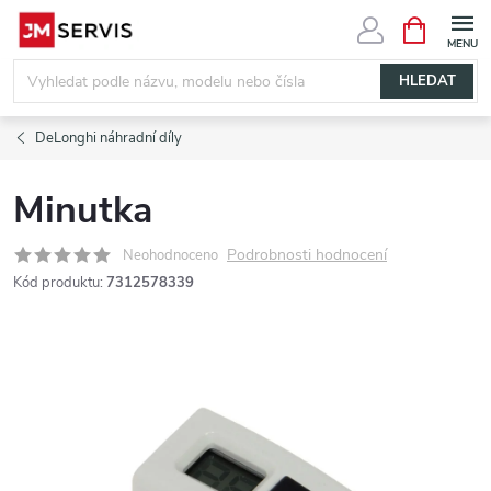
Přejít
NÁKUPNÍ
KOŠÍK
na
obsah
HLEDAT
DeLonghi náhradní díly
Minutka
Podrobnosti hodnocení
Neohodnoceno
Kód produktu:
7312578339