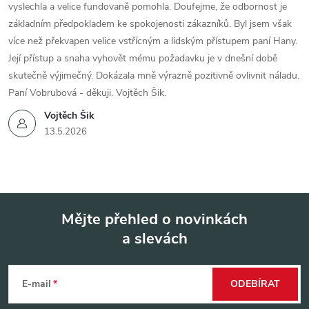
vyslechla a velice fundovaně pomohla. Doufejme, že odbornost je
základním předpokladem ke spokojenosti zákazníků. Byl jsem však
více než překvapen velice vstřícným a lidským přístupem paní Hany.
Její přístup a snaha vyhovět mému požadavku je v dnešní době
skutečně výjimečný. Dokázala mně výrazně pozitivně ovlivnit náladu.
Paní Vobrubová - děkuji. Vojtěch Šik.
Vojtěch Šik
13.5.2026
Mějte přehled o novinkách
a slevách
Z
á
E-mail
ODEBÍRAT