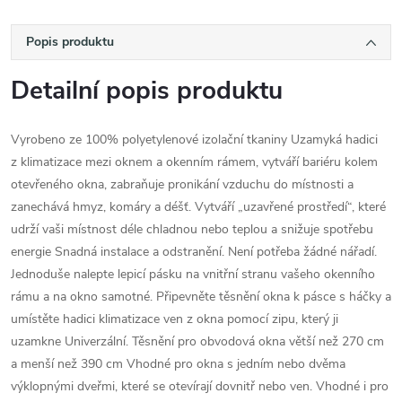
Popis produktu
Detailní popis produktu
Vyrobeno ze 100% polyetylenové izolační tkaniny Uzamyká hadici
z klimatizace mezi oknem a okenním rámem, vytváří bariéru kolem
otevřeného okna, zabraňuje pronikání vzduchu do místnosti a
zanechává hmyz, komáry a déšť. Vytváří „uzavřené prostředí“, které
udrží vaši místnost déle chladnou nebo teplou a snižuje spotřebu
energie Snadná instalace a odstranění. Není potřeba žádné nářadí.
Jednoduše nalepte lepicí pásku na vnitřní stranu vašeho okenního
rámu a na okno samotné. Připevněte těsnění okna k pásce s háčky a
umístěte hadici klimatizace ven z okna pomocí zipu, který ji
uzamkne Univerzální. Těsnění pro obvodová okna větší než 270 cm
a menší než 390 cm Vhodné pro okna s jedním nebo dvěma
výklopnými dveřmi, které se otevírají dovnitř nebo ven. Vhodné i pro