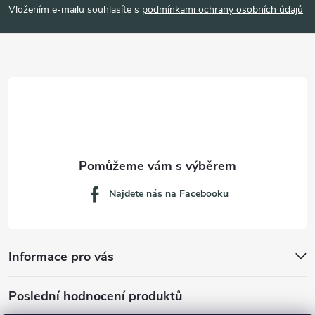
p
Vložením e-mailu souhlasíte s
podmínkami ochrany osobních údajů
a
t
í
Najdete nás na Facebooku
Informace pro vás
Poslední hodnocení produktů