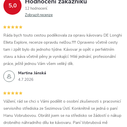
Hodnocení zákazníků
5,0
12 hodnocení
Zobrazit recenze
Ráda bych touto cestou poděkovala za opravu kávovaru DE Longhi
Elleta Explore, recenze opravdu nelžou.!!!!! Opraveno včetně cesty
tam i zpět bylo do jednoho týdne. Kávovar je opět v perfektním
stavu a káva včetně pěny je vynikající. Milé jednání, profesionální
práce, ještě jednou Vám všem veliký dík.
Martina Jánská
4.7.2026
Vážení, rád se chci s Vámi podělit o osobní zkušenosti s pracovnicí
servisního střediska ze Sezimova Ústí. Konkrétně se jedná o paní
Hanu Vobrubovou. Obrátil jsem se na středisko se žádostí o nákup
drobného náhradního dílu ke kávovaru. Paní Vobrubová mě