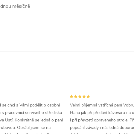
ednou měsíčně
d se chci s Vámi podělit o osobní
Velmi příjemná vstřícná paní Vobr
 s pracovnicí servisního střediska
Hana jak při předání kávovaru na 
a Ústí. Konkrétně se jedná o paní
i při převzetí opraveneho stroje. P
ubovou. Obrátil jsem se na
popsání závady i následná doporu