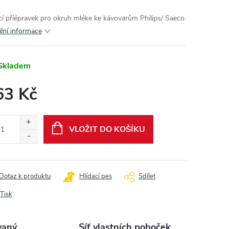
icí příépravek pro okruh mléke ke kávovarům Philips/ Saeco.
ilní informace
Skladem
63 Kč
ná
:
VLOŽIT DO KOŠÍKU
Dotaz k produktu
Hlídací pes
Sdílet
Tisk
vaný
Síť vlastních poboček