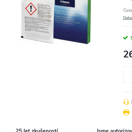
Čist
Deta
2
Měr
cena
25 let zkušeností
Jsme autorizo