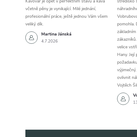
Kávovar je opět v perfektním stavu a káva
středisko 
včetně pěny je vynikající. Milé jednání,
náhradního
profesionální práce, ještě jednou Vám všem
Vobrubová
veliký dík.
pomohla. 
základním
Martina Jánská
zákazníků.
4.7.2026
velice vst
Hany. Její
požadavku
výjimečný.
ovlivnit n
Vojtěch Ši
Vo
1