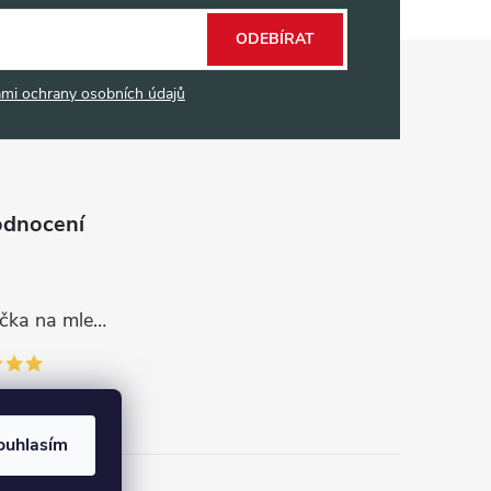
ODEBÍRAT
mi ochrany osobních údajů
odnocení
Dávkovací lžička na mletou kávu 53132C8134
ouhlasím