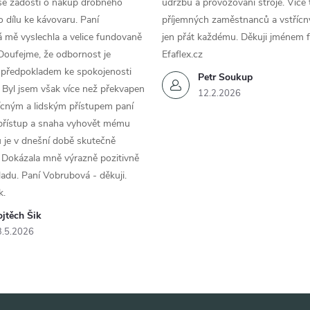
se žádostí o nákup drobného
údržbu a provozování stroje. Více 
 dílu ke kávovaru. Paní
příjemných zaměstnanců a vstřícn
 mě vyslechla a velice fundovaně
jen přát každému. Děkuji jménem f
Doufejme, že odbornost je
Efaflex.cz
 předpokladem ke spokojenosti
Petr Soukup
 Byl jsem však více než překvapen
12.2.2026
řícným a lidským přístupem paní
 přístup a snaha vyhovět mému
 je v dnešní době skutečně
 Dokázala mně výrazně pozitivně
áladu. Paní Vobrubová - děkuji.
k.
jtěch Šik
3.5.2026