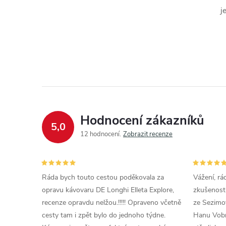
j
Hodnocení zákazníků
5,0
12 hodnocení
Zobrazit recenze
Ráda bych touto cestou poděkovala za
Vážení, rá
opravu kávovaru DE Longhi Elleta Explore,
zkušenosti
recenze opravdu nelžou.!!!!! Opraveno včetně
ze Sezimov
cesty tam i zpět bylo do jednoho týdne.
Hanu Vobr