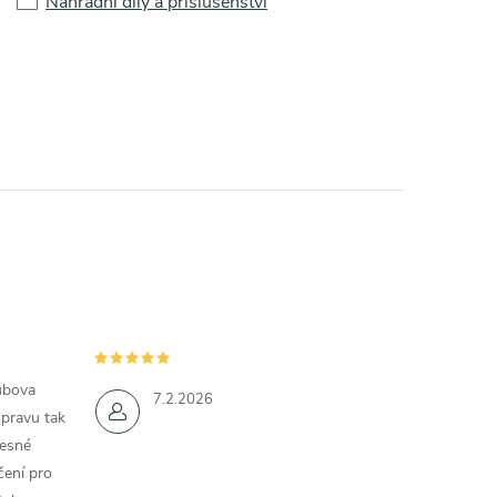
Náhradní díly a příslušenství
ubova
7.2.2026
opravu tak
řesné
čení pro