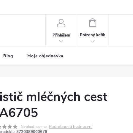
NÁKUPNÍ
KOŠÍK
Prázdný košík
Přihlášení
Blog
Moje objednávka
istič mléčných cest
A6705
Podrobnosti hodnocení
Neohodnoceno
produktu:
8720389000676