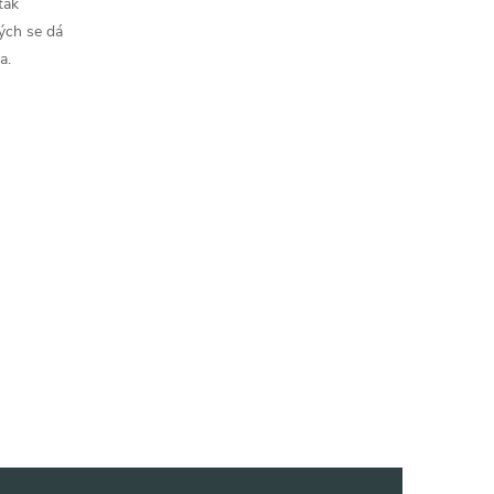
tak
ých se dá
a.