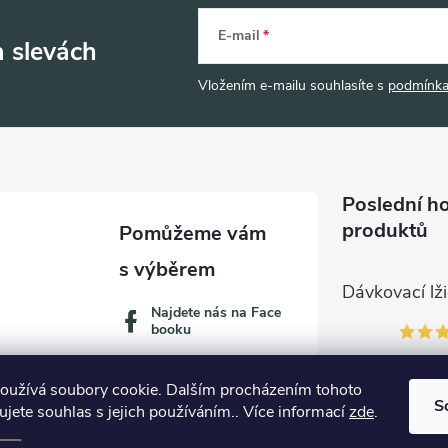
E-mail
a slevách
Vložením e-mailu souhlasíte s
podmínka
Poslední h
produktů
Najdete nás na Face
booku
oužívá soubory cookie. Dalším procházením tohoto
S
jete souhlas s jejich používáním.. Více informací
zde
.