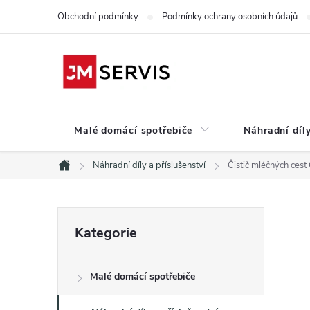
Přejít
Obchodní podmínky
Podmínky ochrany osobních údajů
na
obsah
Malé domácí spotřebiče
Náhradní díly
Náhradní díly a příslušenství
Čistič mléčných ces
Domů
P
Přeskočit
Kategorie
kategorie
o
Malé domácí spotřebiče
s