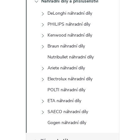
Náhradní díly a příslušenství
t
DeLonghi náhradní díly
r
PHILIPS náhradní díly
a
Kenwood náhradní díly
Braun náhradní díly
n
Nutribullet náhradní díly
n
Ariete náhradní díly
Electrolux náhradní díly
í
POLTI náhradní díly
p
ETA náhradní díly
a
SAECO náhradní díly
Gogen náhradní díly
n