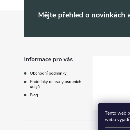
Z
Mějte přehled o novinkách
á
p
a
Informace pro vás
t
Obchodní podmínky
Podmínky ochrany osobních
í
údajů
Blog
Tento web p
webu vyjadřu