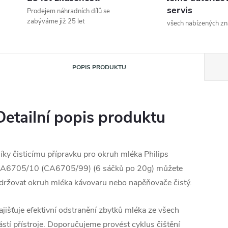
servis
Prodejem náhradních dílů se
zabýváme již 25 let
všech nabízených z
POPIS PRODUKTU
Detailní popis produktu
íky čisticímu přípravku pro okruh mléka Philips
A6705/10 (CA6705/99) (6 sáčků po 20g) můžete
držovat okruh mléka kávovaru nebo napěňovače čistý.
ajišťuje efektivní odstranění zbytků mléka ze všech
ástí přístroje. Doporučujeme provést cyklus čištění