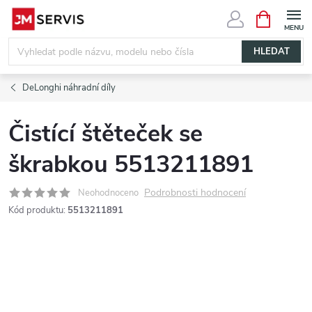
Přejít
NÁKUPNÍ
KOŠÍK
na
obsah
HLEDAT
DeLonghi náhradní díly
Čistící štěteček se
škrabkou 5513211891
Podrobnosti hodnocení
Neohodnoceno
Kód produktu:
5513211891