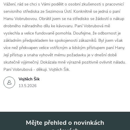
Vážení, rád se chci s Vámi podělit o osobní zkušenosti s pracovnicí
servisního střediska ze Sezimova Ústí. Konkrétně se jedná o paní
Hanu Vobrubovou. Obrátil jsem se na středisko se žádostí o nákup
drobného náhradního dílu ke kávovaru. Paní Vobrubová mě
vyslechla a velice fundovaně pomohla. Doufejme, že odbornost je
základním předpokladem ke spokojenosti zákazníků. Byl jsem však
více než překvapen velice vstřícným a lidským přístupem paní Hany.
Její přístup a snaha vyhovět mému požadavku je v dnešní době
skutečně výjimečný. Dokázala mně výrazně pozitivně ovlivnit náladu.
Paní Vobrubová - děkuji. Vojtěch Šik.
Vojtěch Šik
13.5.2026
Mějte přehled o novinkách