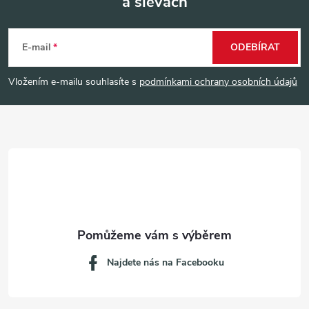
a slevách
Z
á
E-mail
ODEBÍRAT
p
Vložením e-mailu souhlasíte s
podmínkami ochrany osobních údajů
a
t
í
Najdete nás na Facebooku