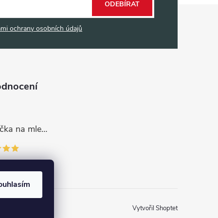
ODEBÍRAT
mi ochrany osobních údajů
odnocení
Dávkovací lžička na mletou kávu 53132C8134
ouhlasím
Vytvořil Shoptet