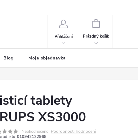
NÁKUPNÍ
KOŠÍK
Prázdný košík
Přihlášení
Blog
Moje objednávka
isticí tablety
RUPS XS3000
Podrobnosti hodnocení
Neohodnoceno
produktu:
010942122968