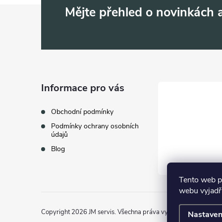
Z
Mějte přehled o novinkách
á
p
a
Informace pro vás
t
Obchodní podmínky
Podmínky ochrany osobních
í
údajů
Blog
Tento web p
webu vyjadřu
Copyright 2026
JM servis
. Všechna práva vyhrazena.
Nastaven