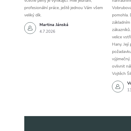
včetně pěny je vynikající. Milé jednání,
náhradního
profesionální práce, ještě jednou Vám všem
Vobrubová
veliký dík.
pomohla. 
základním
Martina Jánská
zákazníků.
4.7.2026
velice vst
Hany. Její
požadavku
výjimečný.
ovlivnit n
Vojtěch Ši
Vo
1