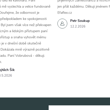
 dílu ke kávovaru. Paní
příjemných zaměstnanců a vstřícn
 mě vyslechla a velice fundovaně
jen přát každému. Děkuji jménem f
Doufejme, že odbornost je
Efaflex.cz
 předpokladem ke spokojenosti
Petr Soukup
 Byl jsem však více než překvapen
12.2.2026
řícným a lidským přístupem paní
 přístup a snaha vyhovět mému
 je v dnešní době skutečně
 Dokázala mně výrazně pozitivně
áladu. Paní Vobrubová - děkuji.
k.
jtěch Šik
3.5.2026