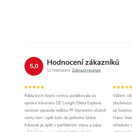
Hodnocení zákazníků
5,0
12 hodnocení
Zobrazit recenze
Ráda bych touto cestou poděkovala za
Vážení, rá
opravu kávovaru DE Longhi Elleta Explore,
zkušenosti
recenze opravdu nelžou.!!!!! Opraveno včetně
ze Sezimov
cesty tam i zpět bylo do jednoho týdne.
Hanu Vobr
Kávovar je opět v perfektním stavu a káva
středisko 