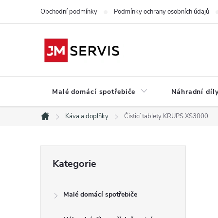
Přejít
Obchodní podmínky
Podmínky ochrany osobních údajů
na
obsah
Malé domácí spotřebiče
Náhradní díly
Káva a doplňky
Čisticí tablety KRUPS XS3000
Domů
P
Přeskočit
Kategorie
kategorie
o
Malé domácí spotřebiče
s