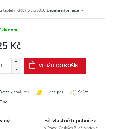
icí tablety KRUPS XS3000
Detailní informace
Skladem
25 Kč
ná
:
VLOŽIT DO KOŠÍKU
Dotaz k produktu
Hlídací pes
Sdílet
Tisk
vaný
Síť vlastních poboček
v Praze, Českých Budějovicích a