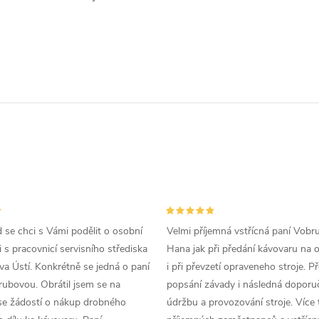
d se chci s Vámi podělit o osobní
Velmi příjemná vstřícná paní Vobr
 s pracovnicí servisního střediska
Hana jak při předání kávovaru na 
a Ústí. Konkrétně se jedná o paní
i při převzetí opraveneho stroje. P
ubovou. Obrátil jsem se na
popsání závady i následná doporu
se žádostí o nákup drobného
údržbu a provozování stroje. Více 