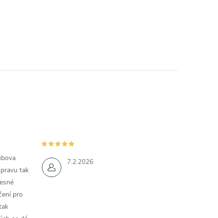
ubova
7.2.2026
opravu tak
řesné
čení pro
tak