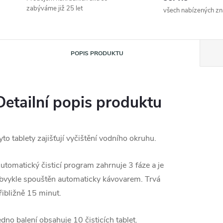
zabýváme již 25 let
všech nabízených z
POPIS PRODUKTU
Detailní popis produktu
yto tablety zajišťují vyčištění vodního okruhu.
utomatický čisticí program zahrnuje 3 fáze a je
bvykle spouštěn automaticky kávovarem. Trvá
řibližně 15 minut.
edno balení obsahuje 10 čisticích tablet.