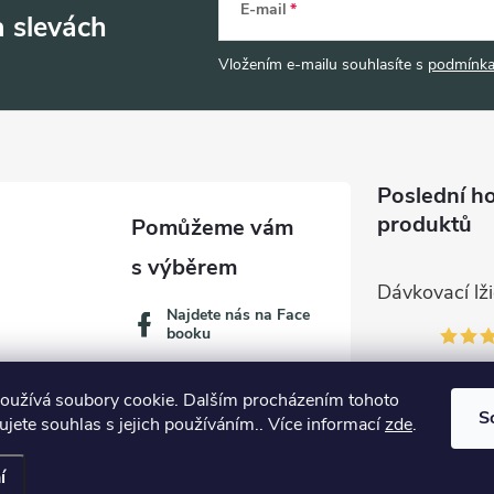
E-mail
a slevách
Vložením e-mailu souhlasíte s
podmínka
Poslední h
produktů
Najdete nás na Face
booku
oužívá soubory cookie. Dalším procházením tohoto
S
jete souhlas s jejich používáním.. Více informací
zde
.
í