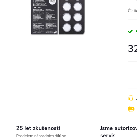
Čist
3
Měr
cena
25 let zkušeností
Jsme autorizo
servis
Prodejem náhradních dílů se