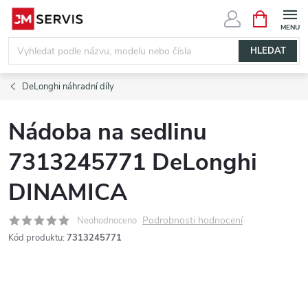
Přejít
NÁKUPNÍ
KOŠÍK
na
obsah
HLEDAT
DeLonghi náhradní díly
Nádoba na sedlinu
7313245771 DeLonghi
DINAMICA
Podrobnosti hodnocení
Neohodnoceno
Kód produktu:
7313245771