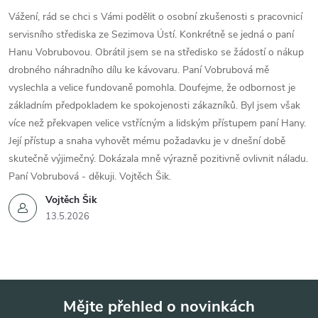
Vážení, rád se chci s Vámi podělit o osobní zkušenosti s pracovnicí
servisního střediska ze Sezimova Ústí. Konkrétně se jedná o paní
Hanu Vobrubovou. Obrátil jsem se na středisko se žádostí o nákup
drobného náhradního dílu ke kávovaru. Paní Vobrubová mě
vyslechla a velice fundovaně pomohla. Doufejme, že odbornost je
základním předpokladem ke spokojenosti zákazníků. Byl jsem však
více než překvapen velice vstřícným a lidským přístupem paní Hany.
Její přístup a snaha vyhovět mému požadavku je v dnešní době
skutečně výjimečný. Dokázala mně výrazně pozitivně ovlivnit náladu.
Paní Vobrubová - děkuji. Vojtěch Šik.
Vojtěch Šik
13.5.2026
Mějte přehled o novinkách