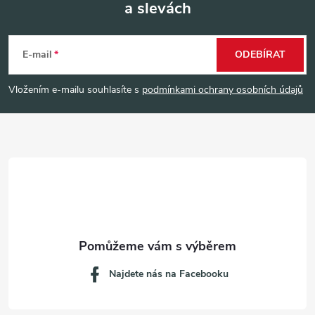
a slevách
Z
á
E-mail
ODEBÍRAT
p
Vložením e-mailu souhlasíte s
podmínkami ochrany osobních údajů
a
t
í
Najdete nás na Facebooku