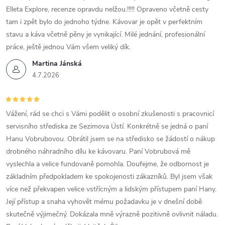
Elleta Explore, recenze opravdu nelžou.!!!!! Opraveno včetně cesty
tam i zpět bylo do jednoho týdne. Kávovar je opět v perfektním
stavu a káva včetně pěny je vynikající. Milé jednání, profesionální
práce, ještě jednou Vám všem veliký dík.
Martina Jánská
4.7.2026
Vážení, rád se chci s Vámi podělit o osobní zkušenosti s pracovnicí
servisního střediska ze Sezimova Ústí. Konkrétně se jedná o paní
Hanu Vobrubovou. Obrátil jsem se na středisko se žádostí o nákup
drobného náhradního dílu ke kávovaru. Paní Vobrubová mě
vyslechla a velice fundovaně pomohla. Doufejme, že odbornost je
základním předpokladem ke spokojenosti zákazníků. Byl jsem však
více než překvapen velice vstřícným a lidským přístupem paní Hany.
Její přístup a snaha vyhovět mému požadavku je v dnešní době
skutečně výjimečný. Dokázala mně výrazně pozitivně ovlivnit náladu.