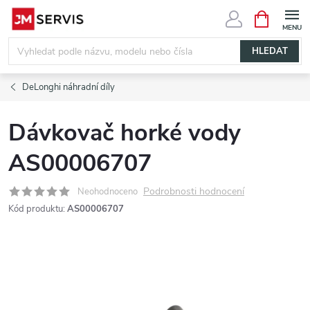
Přejít
NÁKUPNÍ
KOŠÍK
na
obsah
HLEDAT
DeLonghi náhradní díly
Dávkovač horké vody
AS00006707
Podrobnosti hodnocení
Neohodnoceno
Kód produktu:
AS00006707