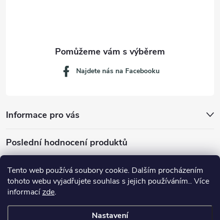
í
Najdete nás na Facebooku
Informace pro vás
Poslední hodnocení produktů
Tento web používá soubory cookie. Dalším procházením
tohoto webu vyjadřujete souhlas s jejich používáním.. Více
Dávkovací lžička na mletou kávu 53132C8134
informací
zde
.
Nastavení