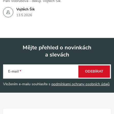
Paní Vobrubová - děkuji. Vojtěch Šik.
Vojtěch Šik
13.5.2026
Mějte přehled o novinkách
a slevách
Z
á
E-mail
ODEBÍRAT
p
Vložením e-mailu souhlasíte s
podmínkami ochrany osobních údajů
a
t