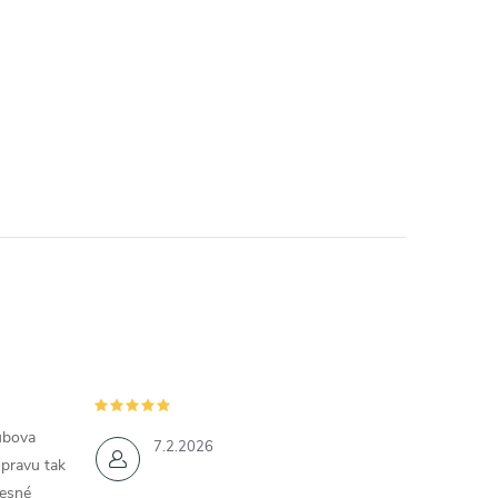
ubova
7.2.2026
opravu tak
řesné