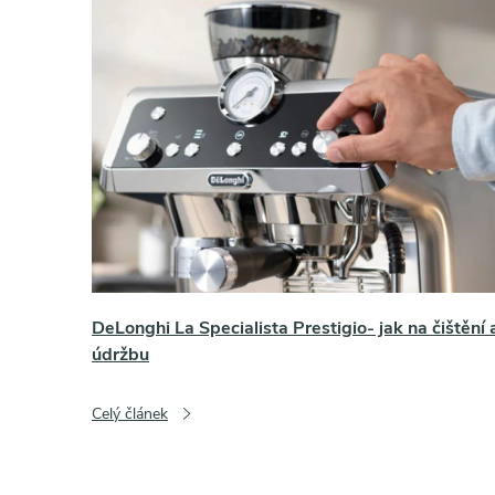
ý
p
i
s
č
l
á
DeLonghi La Specialista Prestigio- jak na čištění 
údržbu
n
Celý článek
k