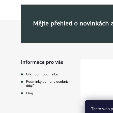
Z
Mějte přehled o novinkách
á
p
a
Informace pro vás
t
Obchodní podmínky
Podmínky ochrany osobních
í
údajů
Blog
Tento web p