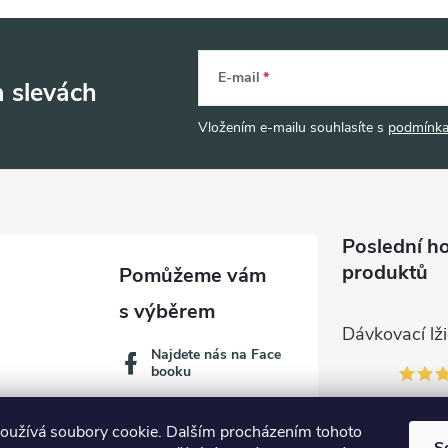
E-mail
a slevách
Vložením e-mailu souhlasíte s
podmínka
Poslední h
produktů
Najdete nás na Face
booku
oužívá soubory cookie. Dalším procházením tohoto