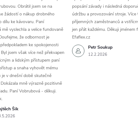
ubovou. Obrátil jsem se na
popsání závady i následná doporu
se žádostí o nákup drobného
údržbu a provozování stroje. Více 
 dílu ke kávovaru. Paní
příjemných zaměstnanců a vstřícn
 mě vyslechla a velice fundovaně
jen přát každému. Děkuji jménem f
Doufejme, že odbornost je
Efaflex.cz
 předpokladem ke spokojenosti
Petr Soukup
 Byl jsem však více než překvapen
12.2.2026
řícným a lidským přístupem paní
 přístup a snaha vyhovět mému
 je v dnešní době skutečně
 Dokázala mně výrazně pozitivně
áladu. Paní Vobrubová - děkuji.
k.
jtěch Šik
3.5.2026