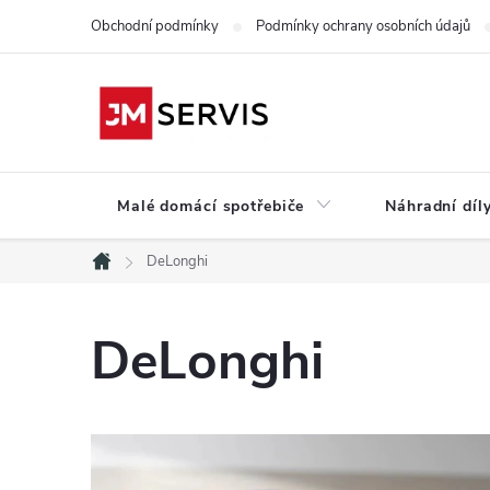
Přejít
Obchodní podmínky
Podmínky ochrany osobních údajů
na
obsah
Malé domácí spotřebiče
Náhradní díly
DeLonghi
Domů
DeLonghi
V