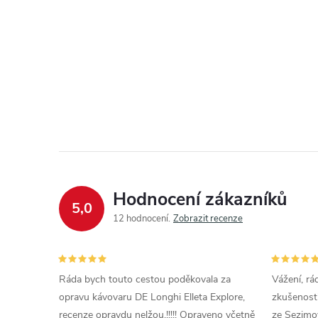
ů
O
v
l
á
d
Hodnocení zákazníků
5,0
a
12 hodnocení
Zobrazit recenze
c
í
Ráda bych touto cestou poděkovala za
Vážení, rá
opravu kávovaru DE Longhi Elleta Explore,
zkušenosti
p
recenze opravdu nelžou.!!!!! Opraveno včetně
ze Sezimov