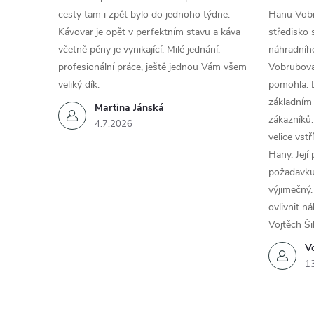
r
cesty tam i zpět bylo do jednoho týdne.
Hanu Vobr
Kávovar je opět v perfektním stavu a káva
středisko 
v
včetně pěny je vynikající. Milé jednání,
náhradního
k
profesionální práce, ještě jednou Vám všem
Vobrubová
veliký dík.
pomohla. 
y
základním
Martina Jánská
zákazníků.
v
4.7.2026
velice vst
ý
Hany. Její
požadavku
p
výjimečný.
i
ovlivnit n
Vojtěch Ši
s
Vo
u
1