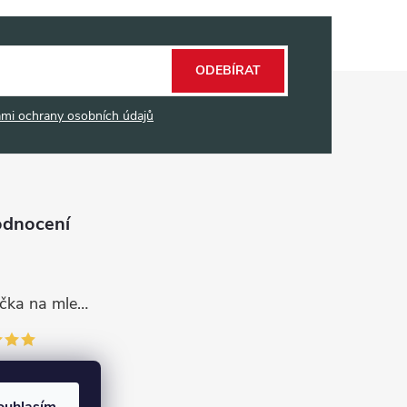
ODEBÍRAT
mi ochrany osobních údajů
odnocení
Dávkovací lžička na mletou kávu 53132C8134