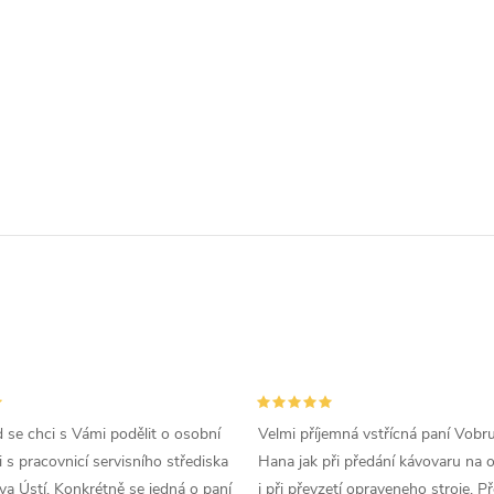
d se chci s Vámi podělit o osobní
Velmi příjemná vstřícná paní Vobr
 s pracovnicí servisního střediska
Hana jak při předání kávovaru na 
a Ústí. Konkrétně se jedná o paní
i při převzetí opraveneho stroje. P