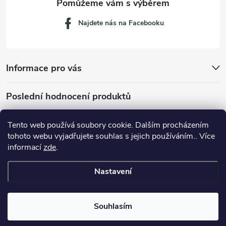
Najdete nás na Facebooku
Informace pro vás
Poslední hodnocení produktů
Tento web používá soubory cookie. Dalším procházením
tohoto webu vyjadřujete souhlas s jejich používáním.. Více
Dávkovací lžička na mletou kávu 53132C8134
informací
zde
.
Nastavení
Copyright 2026
JM servis
. Všechna práva vyhrazena.
Souhlasím
Vytvořil Shoptet