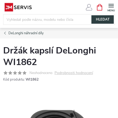
Přejít
NÁKUPNÍ
KOŠÍK
na
obsah
HLEDAT
DeLonghi náhradní díly
Držák kapslí DeLonghi
WI1862
Podrobnosti hodnocení
Neohodnoceno
Kód produktu:
WI1862