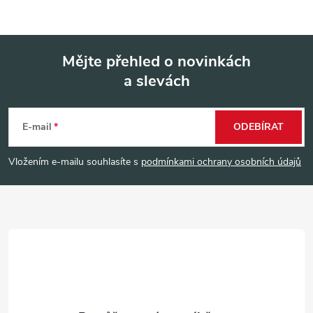
Mějte přehled o novinkách
a slevách
Z
á
E-mail
ODEBÍRAT
p
Vložením e-mailu souhlasíte s
podmínkami ochrany osobních údajů
a
t
í