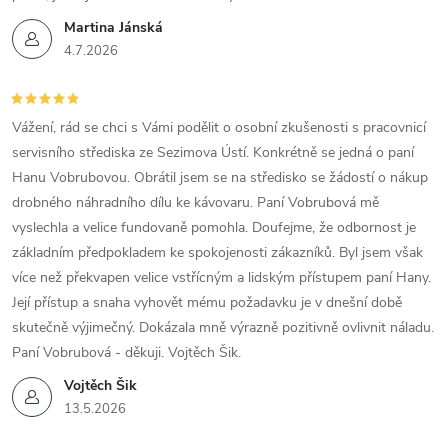
Martina Jánská
4.7.2026
Vážení, rád se chci s Vámi podělit o osobní zkušenosti s pracovnicí
servisního střediska ze Sezimova Ústí. Konkrétně se jedná o paní
Hanu Vobrubovou. Obrátil jsem se na středisko se žádostí o nákup
drobného náhradního dílu ke kávovaru. Paní Vobrubová mě
vyslechla a velice fundovaně pomohla. Doufejme, že odbornost je
základním předpokladem ke spokojenosti zákazníků. Byl jsem však
více než překvapen velice vstřícným a lidským přístupem paní Hany.
Její přístup a snaha vyhovět mému požadavku je v dnešní době
skutečně výjimečný. Dokázala mně výrazně pozitivně ovlivnit náladu.
Paní Vobrubová - děkuji. Vojtěch Šik.
Vojtěch Šik
13.5.2026