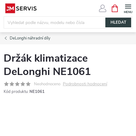
Přejít
NÁKUPNÍ
KOŠÍK
na
obsah
HLEDAT
DeLonghi náhradní díly
Držák klimatizace
DeLonghi NE1061
Podrobnosti hodnocení
Neohodnoceno
Kód produktu:
NE1061