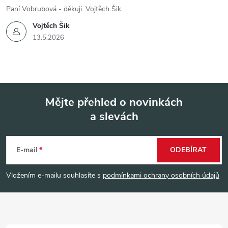
Paní Vobrubová - děkuji. Vojtěch Šik.
Vojtěch Šik
13.5.2026
Mějte přehled o novinkách
a slevách
Z
á
E-mail
ODEBÍRAT
p
Vložením e-mailu souhlasíte s
podmínkami ochrany osobních údajů
a
t