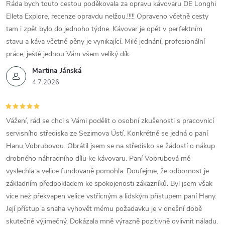
Ráda bych touto cestou poděkovala za opravu kávovaru DE Longhi
Elleta Explore, recenze opravdu nelžou.!!!!! Opraveno včetně cesty
tam i zpět bylo do jednoho týdne. Kávovar je opět v perfektním
stavu a káva včetně pěny je vynikající. Milé jednání, profesionální
práce, ještě jednou Vám všem veliký dík.
Martina Jánská
4.7.2026
Vážení, rád se chci s Vámi podělit o osobní zkušenosti s pracovnicí
servisního střediska ze Sezimova Ústí. Konkrétně se jedná o paní
Hanu Vobrubovou. Obrátil jsem se na středisko se žádostí o nákup
drobného náhradního dílu ke kávovaru. Paní Vobrubová mě
vyslechla a velice fundovaně pomohla. Doufejme, že odbornost je
základním předpokladem ke spokojenosti zákazníků. Byl jsem však
více než překvapen velice vstřícným a lidským přístupem paní Hany.
Její přístup a snaha vyhovět mému požadavku je v dnešní době
skutečně výjimečný. Dokázala mně výrazně pozitivně ovlivnit náladu.