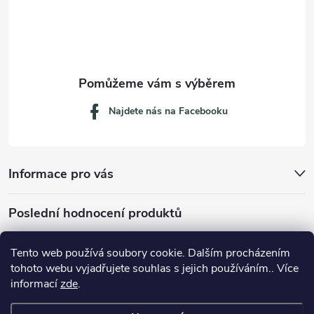
í
Najdete nás na Facebooku
Informace pro vás
Poslední hodnocení produktů
Tento web používá soubory cookie. Dalším procházením
tohoto webu vyjadřujete souhlas s jejich používáním.. Více
Dávkovací lžička na mletou kávu 53132C8134
informací
zde
.