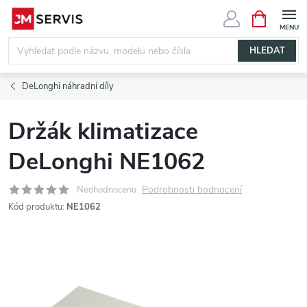
Přejít
NÁKUPNÍ
KOŠÍK
na
obsah
HLEDAT
DeLonghi náhradní díly
Držák klimatizace
DeLonghi NE1062
Podrobnosti hodnocení
Neohodnoceno
Kód produktu:
NE1062