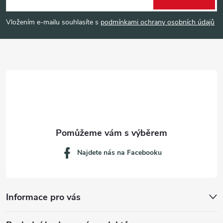
p
Vložením e-mailu souhlasíte s
podmínkami ochrany osobních údajů
a
t
í
Najdete nás na Facebooku
Informace pro vás