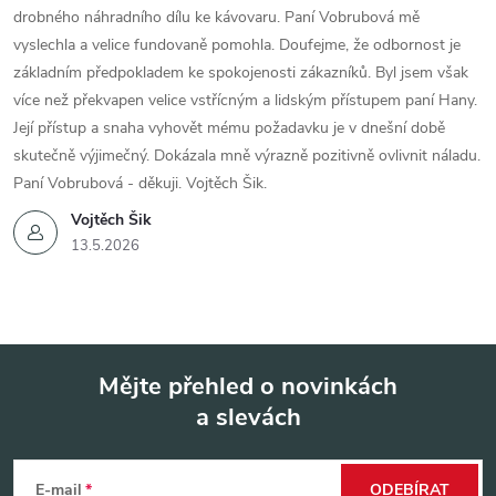
drobného náhradního dílu ke kávovaru. Paní Vobrubová mě
vyslechla a velice fundovaně pomohla. Doufejme, že odbornost je
základním předpokladem ke spokojenosti zákazníků. Byl jsem však
více než překvapen velice vstřícným a lidským přístupem paní Hany.
Její přístup a snaha vyhovět mému požadavku je v dnešní době
skutečně výjimečný. Dokázala mně výrazně pozitivně ovlivnit náladu.
Paní Vobrubová - děkuji. Vojtěch Šik.
Vojtěch Šik
13.5.2026
Mějte přehled o novinkách
a slevách
Z
á
E-mail
ODEBÍRAT