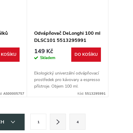
álků
Odvápňovač DeLonghi 100 ml
DLSC101 5513295991
149 Kč
 KOŠÍKU
DO KOŠÍKU
Skladem
Ekologický univerzální odvápňovací
prostředek pro kávovary a espresso
přístroje. Objem 100 ml.
d:
AS00005757
Kód:
5513295991
S
CH
1
4
t