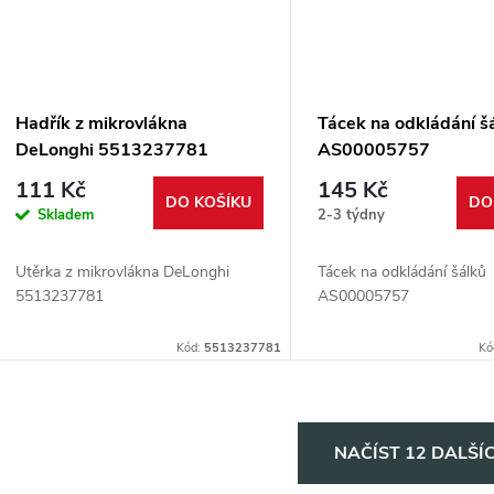
Hadřík z mikrovlákna
Tácek na odkládání š
DeLonghi 5513237781
AS00005757
111 Kč
145 Kč
DO KOŠÍKU
DO
Skladem
2-3 týdny
Utěrka z mikrovlákna DeLonghi
Tácek na odkládání šálků
5513237781
AS00005757
Kód:
5513237781
Kó
O
NAČÍST 12 DALŠÍ
v