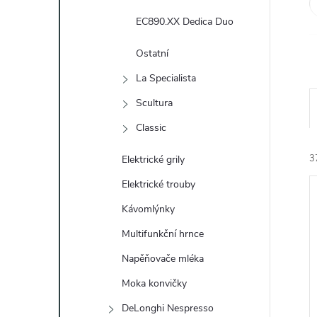
e
EC890.XX Dedica Duo
l
Ostatní
La Specialista
Scultura
Classic
3
Elektrické grily
Elektrické trouby
Kávomlýnky
Multifunkční hrnce
Napěňovače mléka
í
Moka konvičky
i
DeLonghi Nespresso