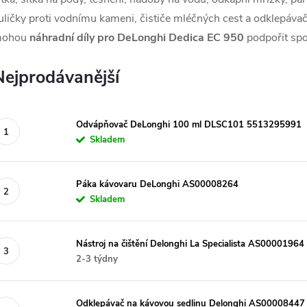
uličky proti vodnímu kameni, čističe mléčných cest a odklepáv
ohou
náhradní díly pro DeLonghi Dedica EC 950
podpořit spo
Nejprodávanější
Odvápňovač DeLonghi 100 ml DLSC101 5513295991
Skladem
Páka kávovaru DeLonghi AS00008264
Skladem
Nástroj na čištění Delonghi La Specialista AS00001964
2-3 týdny
Odklepávač na kávovou sedlinu Delonghi AS00008447