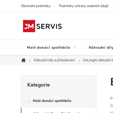
Přejít
Obchodní podmínky
Podmínky ochrany osobních údajů
na
obsah
Malé domácí spotřebiče
Náhradní díly
Náhradní díly a příslušenství
DeLonghi náhradní d
Domů
P
Přeskočit
Kategorie
kategorie
o
P
Malé domácí spotřebiče
s
č
s