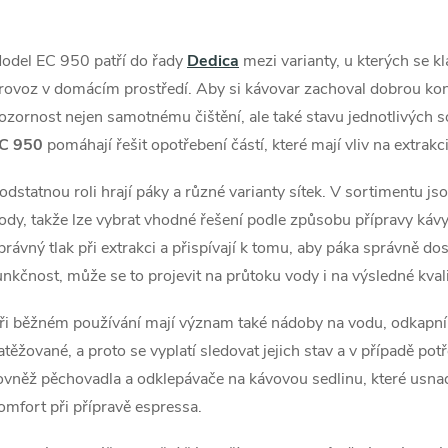
odel EC 950 patří do řady
Dedica
mezi varianty, u kterých se kl
á
rovoz v domácím prostředí. Aby si kávovar zachoval dobrou kond
d
ozornost nejen samotnému čištění, ale také stavu jednotlivých s
a
C 950
pomáhají řešit opotřebení částí, které mají vliv na extrakci
c
odstatnou roli hrají páky a různé varianty sítek. V sortimentu jso
ody, takže lze vybrat vhodné řešení podle způsobu přípravy kávy.
právný tlak při extrakci a přispívají k tomu, aby páka správně do
p
unkčnost, může se to projevit na průtoku vody i na výsledné kval
ři běžném používání mají význam také nádoby na vodu, odkapní mř
v
atěžované, a proto se vyplatí sledovat jejich stav a v případě po
ovněž pěchovadla a odklepávače na kávovou sedlinu, které usnad
k
omfort při přípravě espressa.
y