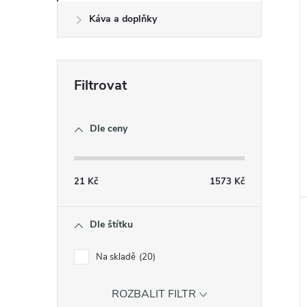
Káva a doplňky
Dle ceny
21
Kč
1573
Kč
Dle štítku
Na skladě
20
ROZBALIT FILTR