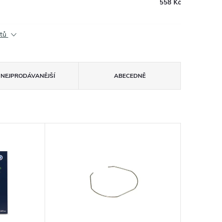
558 Kč
ktů
NEJPRODÁVANĚJŠÍ
ABECEDNĚ