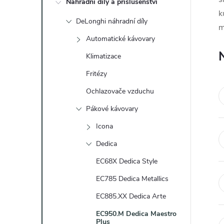
Náhradní díly a příslušenství
t
k
DeLonghi náhradní díly
m
r
Automatické kávovary
a
Klimatizace
Fritézy
n
Ochlazovače vzduchu
n
Pákové kávovary
Icona
í
Dedica
p
EC68X Dedica Style
a
EC785 Dedica Metallics
EC885.XX Dedica Arte
n
EC950.M Dedica Maestro
Plus