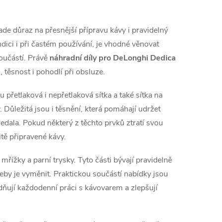
r
á
ade důraz na přesnější přípravu kávy i pravidelný
n
ici i při častém používání, je vhodné věnovat
k
oučástí. Právě
náhradní díly pro DeLonghi Dedica
o
, těsnost i pohodlí při obsluze.
v
u přetlaková i nepřetlaková sítka a také sítka na
á
 Důležitá jsou i těsnění, která pomáhají udržet
n
sedala. Pokud některý z těchto prvků ztratí svou
í
itě připravené kávy.
ížky a parní trysky. Tyto části bývají pravidelně
třeby je vyměnit. Praktickou součástí nabídky jsou
ňují každodenní práci s kávovarem a zlepšují