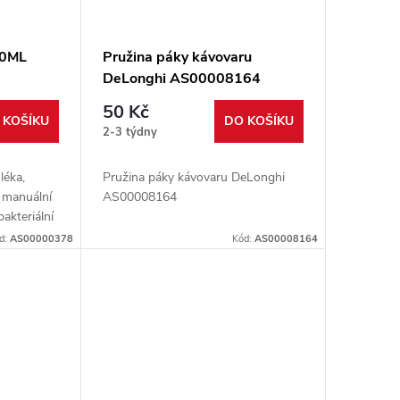
10ML
Pružina páky kávovaru
DeLonghi AS00008164
50 Kč
 KOŠÍKU
DO KOŠÍKU
2-3 týdny
léka,
Pružina páky kávovaru DeLonghi
 manuální
AS00008164
bakteriální
d:
AS00000378
Kód:
AS00008164