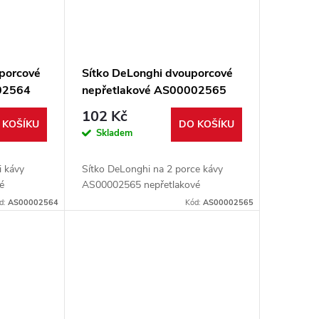
oporcové
Sítko DeLonghi dvouporcové
02564
nepřetlakové AS00002565
102 Kč
 KOŠÍKU
DO KOŠÍKU
Skladem
i kávy
Sítko DeLonghi na 2 porce kávy
é
AS00002565 nepřetlakové
d:
AS00002564
Kód:
AS00002565