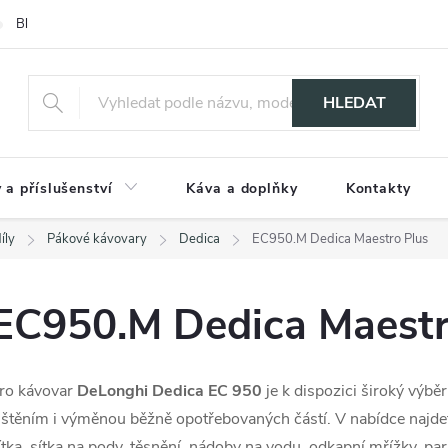
Blog
HLEDAT
 a příslušenství
Káva a doplňky
Kontakty
íly
Pákové kávovary
Dedica
EC950.M Dedica Maestro Plus
EC950.M Dedica Maestr
ro kávovar
DeLonghi Dedica EC 950
je k dispozici široký výběr
ištěním i výměnou běžně opotřebovaných částí. V nabídce najdet
ítka, sítka na pody, těsnění, nádoby na vodu, odkapní mřížky, pa