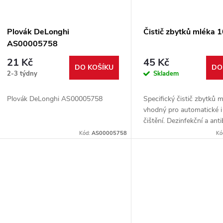
p
s
r
p
Plovák DeLonghi
Čistič zbytků mléka 
o
AS00005758
r
21 Kč
45 Kč
d
DO KOŠÍKU
DO
2-3 týdny
Skladem
o
u
Plovák DeLonghi AS00005758
Specifický čistič zbytků m
d
vhodný pro automatické i
k
čištění. Dezinfekční a anti
u
vlastnosti.
Kód:
AS00005758
Kó
t
k
ů
t
ů