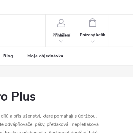
NÁKUPNÍ
KOŠÍK
Prázdný košík
Přihlášení
Blog
Moje objednávka
o Plus
 dílů a příslušenství, které pomáhají s údržbou,
e odvápňovače, páky, přetlaková i nepřetlaková
rní trysky a pěchovadla. Sortiment doplňují také