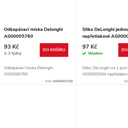
Odkapávací miska Delonghi
Sítko DeLonghi jedn
AS00005760
nepřetlakové AS000
93 Kč
97 Kč
DO KOŠÍKU
DO
2-3 týdny
Skladem
Odkapávací miska Delonghi
Sítko DeLonghi na 1 porc
AS00005760
AS00002564 nepřetlakov
Kód:
AS00005760
Kó