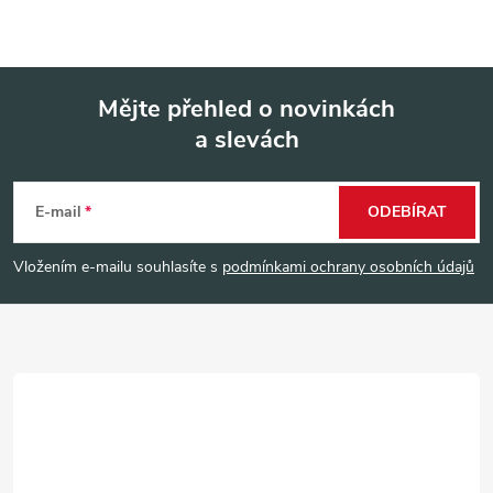
Mějte přehled o novinkách
a slevách
Z
á
E-mail
ODEBÍRAT
p
Vložením e-mailu souhlasíte s
podmínkami ochrany osobních údajů
a
t
í