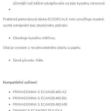
účinnější než běžné odvápňovače na bázi kyseliny citronové.
Praktická jednorázová dávka ECODECALK mini umožňuje snadné,
rychlé odvápnění bez zbytečného plýtvání.
Obsahuje kyselinu mléčnou.
Obal je vyroben z recyklovatelného plastu a papíru.
Země původu: Itálie.
Kompatibilní zařízení:
PRIMADONNA S ECAM28.465.AZ
PRIMADONNA S ECAM28.465.BG
PRIMADONNA S ECAM28.465.MB
DINAMICA ECAM350.75.S EX:4