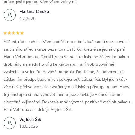
práce, ještě jednou Vám všem veliký dík.
Martina Jánská
4.7.2026
Vážení, rád se chci s Vámi podělit o osobní zkušenosti s pracovnicí
servisního střediska ze Sezimova Ústí. Konkrétně se jedná o paní
Hanu Vobrubovou. Obrátil jsem se na středisko se žádostí o nákup
drobného náhradního dílu ke kávovaru. Paní Vobrubová mě
vyslechla a velice fundovaně pomohla. Doufejme, že odbornost je
základním předpokladem ke spokojenosti zákazníků. Byl jsem však
více než překvapen velice vstřícným a lidským přístupem paní Hany.
Její přístup a snaha vyhovět mému požadavku je v dnešní době
skutečně výjimečný. Dokázala mně výrazně pozitivně ovlivnit náladu.
Paní Vobrubová - děkuji. Vojtěch Šik.
Vojtěch Šik
13.5.2026