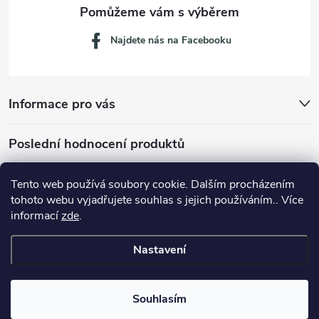
Najdete nás na Facebooku
Informace pro vás
Poslední hodnocení produktů
Tento web používá soubory cookie. Dalším procházením
tohoto webu vyjadřujete souhlas s jejich používáním.. Více
Dávkovací lžička na mletou kávu 53132C8134
informací
zde
.
Nastavení
Copyright 2026
JM servis
. Všechna práva vyhrazena.
Souhlasím
Vytvořil Shoptet