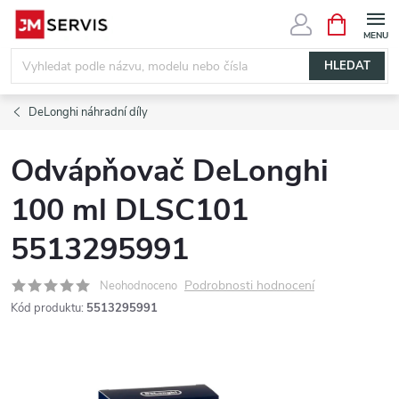
Přejít
NÁKUPNÍ
KOŠÍK
na
obsah
HLEDAT
DeLonghi náhradní díly
Odvápňovač DeLonghi
100 ml DLSC101
5513295991
Podrobnosti hodnocení
Neohodnoceno
Kód produktu:
5513295991