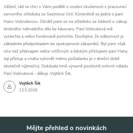
Vážení, rád se chci s Vámi podělit o osobní zkušenosti s pracovnicí
servisního střediska ze Sezimova Ústí. Konkrétně se jedná o paní
Hanu Vobrubovou. Obrátil jsem se na středisko se žádostí o nákup
drobného náhradního dílu ke kávovaru. Paní Vobrubová mě
vyslechla a velice fundovaně pomohla. Doufejme, že odbornost je
základním předpokladem ke spokojenosti zákazníků. Byl jsem však
více než překvapen velice vstřícným a lidským přístupem paní Hany.
Její přístup a snaha vyhovět mému požadavku je v dnešní době
skutečně výjimečný. Dokázala mně výrazně pozitivně ovlivnit náladu.
Paní Vobrubová - děkuji. Vojtěch Šik.
Vojtěch Šik
13.5.2026
Mějte přehled o novinkách