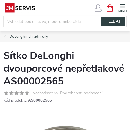
Přejít
NÁKUPNÍ
KOŠÍK
na
obsah
HLEDAT
DeLonghi náhradní díly
Sítko DeLonghi
dvouporcové nepřetlakové
AS00002565
Podrobnosti hodnocení
Neohodnoceno
Kód produktu:
AS00002565