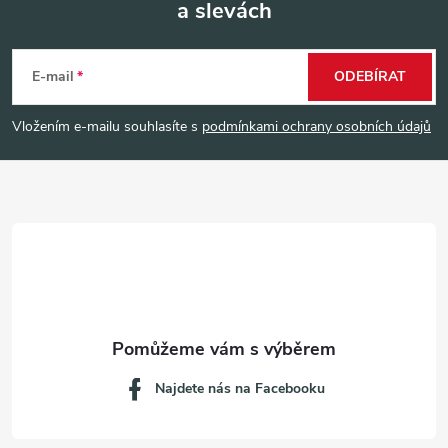
a slevách
Z
á
E-mail
ODEBÍRAT
p
Vložením e-mailu souhlasíte s
podmínkami ochrany osobních údajů
a
t
í
Najdete nás na Facebooku