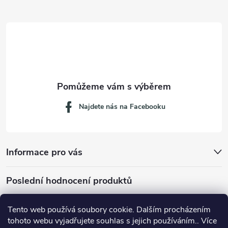
t
í
Najdete nás na Facebooku
Informace pro vás
Poslední hodnocení produktů
Tento web používá soubory cookie. Dalším procházením
tohoto webu vyjadřujete souhlas s jejich používáním.. Více
Dávkovací lžička na mletou kávu 53132C8134