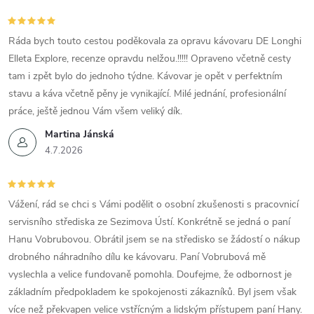
Ráda bych touto cestou poděkovala za opravu kávovaru DE Longhi
Elleta Explore, recenze opravdu nelžou.!!!!! Opraveno včetně cesty
tam i zpět bylo do jednoho týdne. Kávovar je opět v perfektním
stavu a káva včetně pěny je vynikající. Milé jednání, profesionální
práce, ještě jednou Vám všem veliký dík.
Martina Jánská
4.7.2026
Vážení, rád se chci s Vámi podělit o osobní zkušenosti s pracovnicí
servisního střediska ze Sezimova Ústí. Konkrétně se jedná o paní
Hanu Vobrubovou. Obrátil jsem se na středisko se žádostí o nákup
drobného náhradního dílu ke kávovaru. Paní Vobrubová mě
vyslechla a velice fundovaně pomohla. Doufejme, že odbornost je
základním předpokladem ke spokojenosti zákazníků. Byl jsem však
více než překvapen velice vstřícným a lidským přístupem paní Hany.