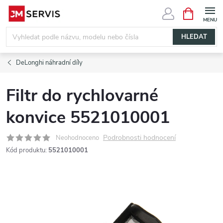
Přejít
NÁKUPNÍ
KOŠÍK
na
obsah
HLEDAT
DeLonghi náhradní díly
Filtr do rychlovarné
konvice 5521010001
Podrobnosti hodnocení
Neohodnoceno
Kód produktu:
5521010001