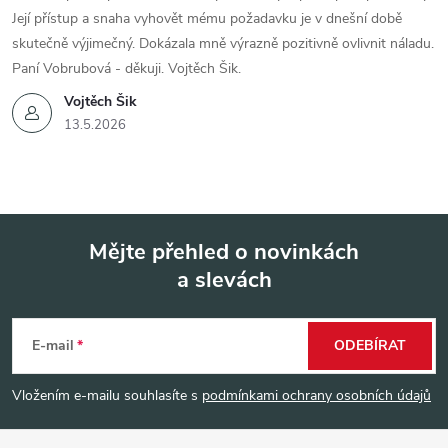
Její přístup a snaha vyhovět mému požadavku je v dnešní době
skutečně výjimečný. Dokázala mně výrazně pozitivně ovlivnit náladu.
Paní Vobrubová - děkuji. Vojtěch Šik.
Vojtěch Šik
13.5.2026
Mějte přehled o novinkách
a slevách
Z
á
E-mail
ODEBÍRAT
p
Vložením e-mailu souhlasíte s
podmínkami ochrany osobních údajů
a