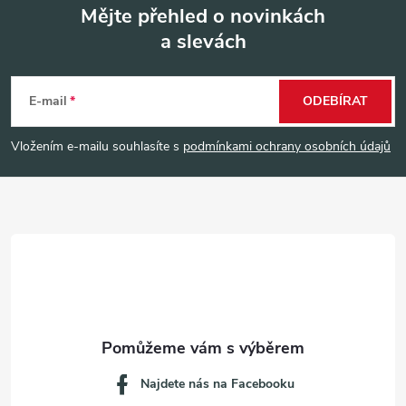
Mějte přehled o novinkách
a slevách
Z
á
E-mail
ODEBÍRAT
p
Vložením e-mailu souhlasíte s
podmínkami ochrany osobních údajů
a
t
í
Najdete nás na Facebooku