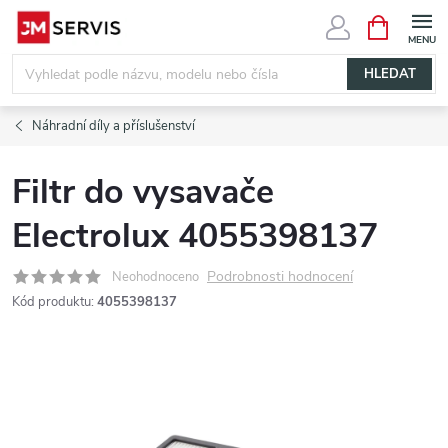
Přejít
NÁKUPNÍ
KOŠÍK
na
obsah
HLEDAT
Náhradní díly a příslušenství
Filtr do vysavače
Electrolux 4055398137
Podrobnosti hodnocení
Neohodnoceno
Kód produktu:
4055398137