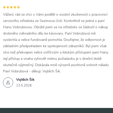
Vážení, rád se chci s Vámi podělit o osobní zkušenosti s pracovnicí
servisního střediska ze Sezimova Ústí. Konkrétně se jedná o paní
Hanu Vobrubovou. Obrátil jsem se na středisko se žádostí o nákup
drobného náhradního dílu ke kávovaru. Paní Vobrubová mě
vyslechla a velice fundovaně pomohla. Doufejme, že odbornost je
základním předpokladem ke spokojenosti zákazníků. Byl jsem však
více než překvapen velice vstřícným a lidským přístupem paní Hany.
Její přístup a snaha vyhovět mému požadavku je v dnešní době
skutečně výjimečný. Dokázala mně výrazně pozitivně ovlivnit náladu.
Paní Vobrubová - děkuji. Vojtěch Šik.
Vojtěch Šik
13.5.2026