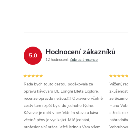
Hodnocení zákazníků
5,0
12 hodnocení
Zobrazit recenze
Ráda bych touto cestou poděkovala za
Vážení, rá
opravu kávovaru DE Longhi Elleta Explore,
zkušenosti
recenze opravdu nelžou.!!!!! Opraveno včetně
ze Sezimov
cesty tam i zpět bylo do jednoho týdne.
Hanu Vobr
Kávovar je opět v perfektním stavu a káva
středisko 
včetně pěny je vynikající. Milé jednání,
náhradního
profesionální práce, ještě jednou Vám všem
Vobrubová