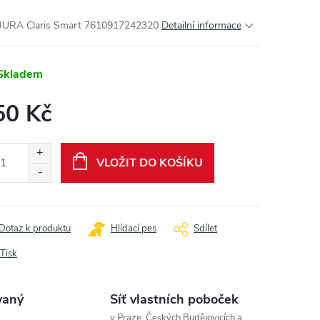
r JURA Claris Smart 7610917242320
Detailní informace
Skladem
50 Kč
ná
:
VLOŽIT DO KOŠÍKU
Dotaz k produktu
Hlídací pes
Sdílet
Tisk
vaný
Síť vlastních poboček
v Praze, Českých Budějovicích a