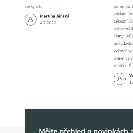
veliký dík.
pomohla. 
základním
Martina Jánská
zákazníků.
4.7.2026
velice vst
Hany. Její
požadavku
výjimečný.
ovlivnit n
Vojtěch Ši
Vo
1
Mějte přehled o novinkách