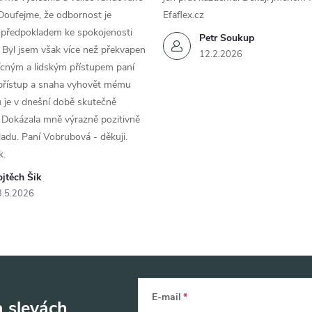
Doufejme, že odbornost je
Efaflex.cz
 předpokladem ke spokojenosti
Petr Soukup
 Byl jsem však více než překvapen
12.2.2026
řícným a lidským přístupem paní
 přístup a snaha vyhovět mému
 je v dnešní době skutečně
 Dokázala mně výrazně pozitivně
áladu. Paní Vobrubová - děkuji.
k.
jtěch Šik
3.5.2026
E-mail
a slevách