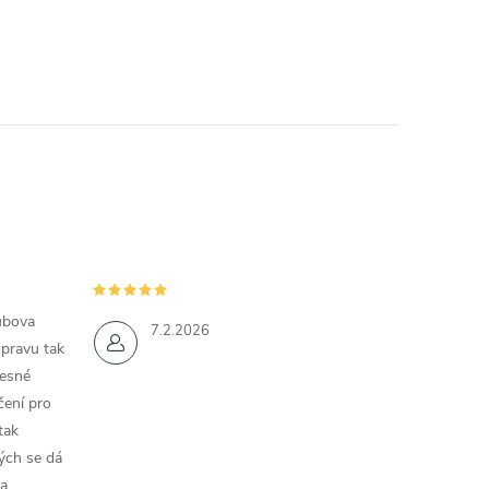
ubova
7.2.2026
opravu tak
řesné
čení pro
tak
ých se dá
a.