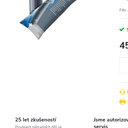
Filt
4
Měr
cena
25 let zkušeností
Jsme autorizo
servis
Prodejem náhradních dílů se