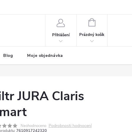
NÁKUPNÍ
KOŠÍK
Prázdný košík
Přihlášení
Blog
Moje objednávka
iltr JURA Claris
mart
Podrobnosti hodnocení
Neohodnoceno
produktu:
7610917242320