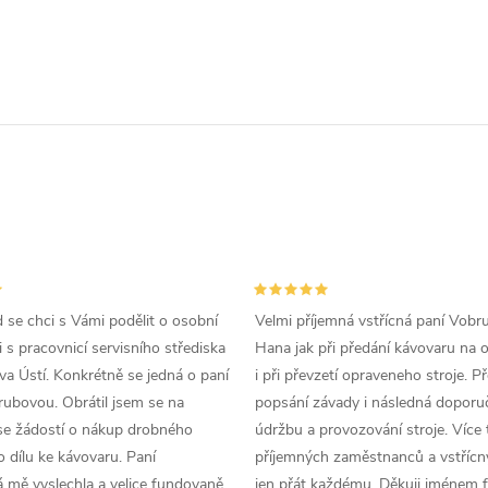
d se chci s Vámi podělit o osobní
Velmi příjemná vstřícná paní Vobr
 s pracovnicí servisního střediska
Hana jak při předání kávovaru na 
a Ústí. Konkrétně se jedná o paní
i při převzetí opraveneho stroje. P
ubovou. Obrátil jsem se na
popsání závady i následná doporu
se žádostí o nákup drobného
údržbu a provozování stroje. Více 
 dílu ke kávovaru. Paní
příjemných zaměstnanců a vstřícn
 mě vyslechla a velice fundovaně
jen přát každému. Děkuji jménem f