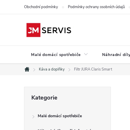
Přejít
Obchodní podmínky
Podmínky ochrany osobních údajů
na
obsah
Malé domácí spotřebiče
Náhradní díly
Káva a doplňky
Filtr JURA Claris Smart
Domů
P
Přeskočit
Kategorie
kategorie
o
Malé domácí spotřebiče
s