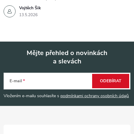
Vojtěch Šik
13.5.2026
Mějte přehled o novinkách
a slevách
Z
á
E-mail
ODEBÍRAT
p
Vložením e-mailu souhlasíte s
podmínkami ochrany osobních údajů
a
t