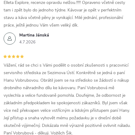
Elleta Explore, recenze opravdu nelžou.!!!!! Opraveno včetně cesty
tam i zpět bylo do jednoho týdne. Kávovar je opět v perfektním
stavu a káva včetně pěny je vynikající. Milé jednání, profesionální
práce, ještě jednou Vám všem veliký dík.
Martina Jánská
4.7.2026
Vážení, rád se chci s Vámi podělit o osobní zkušenosti s pracovnicí
servisního střediska ze Sezimova Ústí. Konkrétně se jedná o paní
Hanu Vobrubovou. Obrátil jsem se na středisko se žádostí o nákup
drobného náhradního dílu ke kávovaru. Paní Vobrubová mě
vyslechla a velice fundovaně pomohla. Doufejme, že odbornost je
základním předpokladem ke spokojenosti zákazníků. Byl jsem však
více než překvapen velice vstřícným a lidským přístupem paní Hany.
Její přístup a snaha vyhovět mému požadavku je v dnešní době
skutečně výjimečný. Dokázala mně výrazně pozitivně ovlivnit náladu.
Paní Vobrubová - děkuji. Vojtěch Šik.