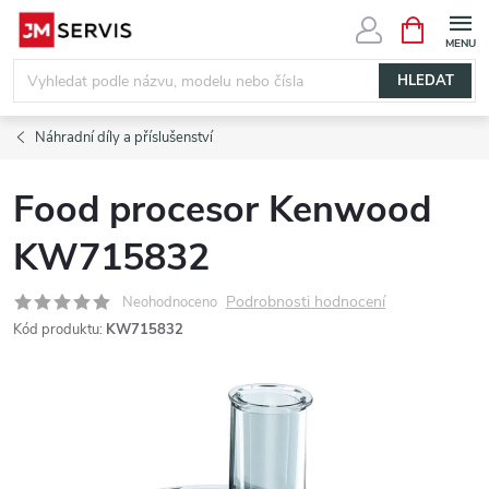
Přejít
NÁKUPNÍ
KOŠÍK
na
obsah
HLEDAT
Náhradní díly a příslušenství
Food procesor Kenwood
KW715832
Podrobnosti hodnocení
Neohodnoceno
Kód produktu:
KW715832