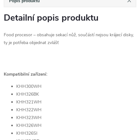
Popis produktu
Detailní popis produktu
Food procesor – obsahuje sekací nůž, součástí nejsou krájecí disky,
ty je potřeba objednat zvlášť
Kompatibilní zařízení:
KHH300WH
KHH326BK
KHH321WH
KHH322WH
KHH323WH
KHH326WH
KHH326SI