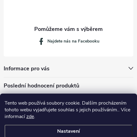
í
Najdete nás na Facebooku
Informace pro vás
Poslední hodnocení produktů
Tento web používá soubory cookie. Dalším procházením
tohoto webu vyjadřujete souhlas s jejich používáním.. Více
Dávkovací lžička na mletou kávu 53132C8134
informací
zde
.
Nastavení