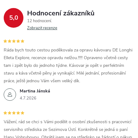
Hodnocení zákazníků
5,0
12 hodnocení
Zobrazit recenze
Ráda bych touto cestou poděkovala za opravu kávovaru DE Longhi
Elleta Explore, recenze opravdu nelžou.!!!!! Opraveno včetně cesty
tam i zpět bylo do jednoho týdne. Kávovar je opět v perfektním
stavu a káva včetně pěny je vynikající. Milé jednání, profesionální
práce, ještě jednou Vám všem veliký dík.
Martina Jánská
4.7.2026
Vážení, rád se chci s Vámi podělit o osobní zkušenosti s pracovnicí
servisního střediska ze Sezimova Ústí. Konkrétně se jedná o paní
Hanu Vobrubovou. Obrátil jsem se na středisko se žádostí o nákup