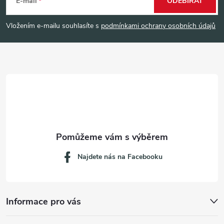
á
E-mail
ODEBÍRAT
p
Vložením e-mailu souhlasíte s
podmínkami ochrany osobních údajů
a
t
í
Najdete nás na Facebooku
Informace pro vás