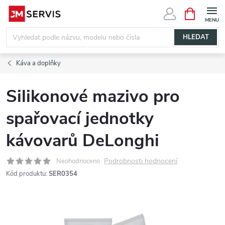
Přejít
NÁKUPNÍ
KOŠÍK
na
obsah
HLEDAT
Káva a doplňky
Silikonové mazivo pro
spařovací jednotky
kávovarů DeLonghi
Podrobnosti hodnocení
Neohodnoceno
Kód produktu:
SER0354