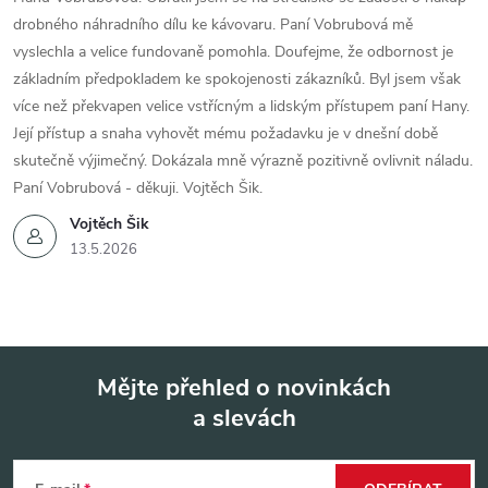
drobného náhradního dílu ke kávovaru. Paní Vobrubová mě
vyslechla a velice fundovaně pomohla. Doufejme, že odbornost je
základním předpokladem ke spokojenosti zákazníků. Byl jsem však
více než překvapen velice vstřícným a lidským přístupem paní Hany.
Její přístup a snaha vyhovět mému požadavku je v dnešní době
skutečně výjimečný. Dokázala mně výrazně pozitivně ovlivnit náladu.
Paní Vobrubová - děkuji. Vojtěch Šik.
Vojtěch Šik
13.5.2026
Mějte přehled o novinkách
a slevách
Z