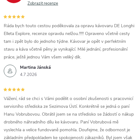
Zobrazit recenze
Ráda bych touto cestou poděkovala za opravu kávovaru DE Longhi
Elleta Explore, recenze opravdu nelžou.!!!!! Opraveno včetně cesty
tam i zpět bylo do jednoho týdne. Kávovar je opět v perfektním
stavu a káva včetně pěny je vynikající. Milé jednání, profesionální
práce, ještě jednou Vám všem veliký dík.
Martina Jánská
4.7.2026
Vážení, rád se chci s Vámi podělit o osobní zkušenosti s pracovnicí
servisního střediska ze Sezimova Ústí. Konkrétně se jedná o paní
Hanu Vobrubovou. Obrátil jsem se na středisko se žádostí o nákup
drobného náhradního dílu ke kávovaru. Paní Vobrubová mě
vyslechla a velice fundovaně pomohla. Doufejme, že odbornost je
základním předpokladem ke spokojenosti zákazníků. Byl jsem však