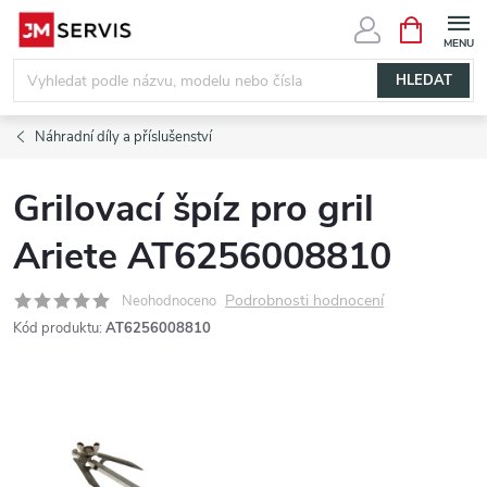
Přejít
NÁKUPNÍ
KOŠÍK
na
obsah
HLEDAT
Náhradní díly a příslušenství
Grilovací špíz pro gril
Ariete AT6256008810
Podrobnosti hodnocení
Neohodnoceno
Kód produktu:
AT6256008810