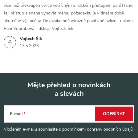
více než překvapen velice vstřícným a lidským přístupem paní Hany.
Její přístup a snaha vyhovět mému požadavku je v dnešní době
skutečně výjimečný. Dokázala mně výrazně pozitivně ovlivnit náladu.
Paní Vobrubová - děkuji. Vojtěch Šik.
Vojtěch Šik
13.5.2026
Mějte přehled o novinkách
a slevách
Z
á
E-mail
ODEBÍRAT
p
Vložením e-mailu souhlasíte s
podmínkami ochrany osobních údajů