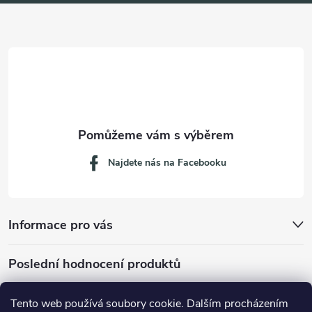
a
t
í
Najdete nás na Facebooku
Informace pro vás
Poslední hodnocení produktů
Tento web používá soubory cookie. Dalším procházením