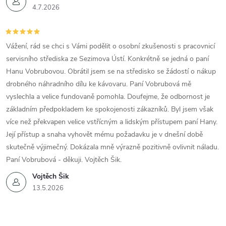
4.7.2026
Vážení, rád se chci s Vámi podělit o osobní zkušenosti s pracovnicí
servisního střediska ze Sezimova Ústí. Konkrétně se jedná o paní
Hanu Vobrubovou. Obrátil jsem se na středisko se žádostí o nákup
drobného náhradního dílu ke kávovaru. Paní Vobrubová mě
vyslechla a velice fundovaně pomohla. Doufejme, že odbornost je
základním předpokladem ke spokojenosti zákazníků. Byl jsem však
více než překvapen velice vstřícným a lidským přístupem paní Hany.
Její přístup a snaha vyhovět mému požadavku je v dnešní době
skutečně výjimečný. Dokázala mně výrazně pozitivně ovlivnit náladu.
Paní Vobrubová - děkuji. Vojtěch Šik.
Vojtěch Šik
13.5.2026