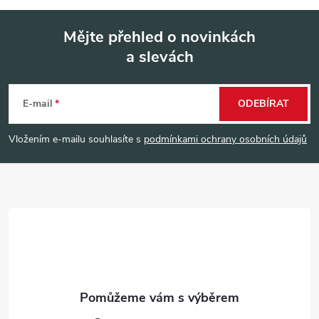
Mějte přehled o novinkách
a slevách
Z
á
E-mail
ODEBÍRAT
p
Vložením e-mailu souhlasíte s
podmínkami ochrany osobních údajů
a
t
í