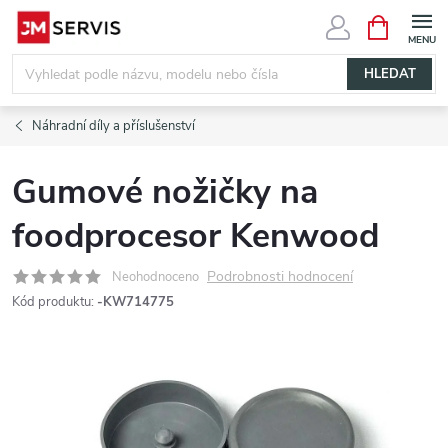
Přejít
NÁKUPNÍ
KOŠÍK
na
obsah
HLEDAT
Náhradní díly a příslušenství
Gumové nožičky na
foodprocesor Kenwood
Podrobnosti hodnocení
Neohodnoceno
Kód produktu:
-KW714775