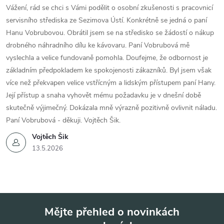
Vážení, rád se chci s Vámi podělit o osobní zkušenosti s pracovnicí
servisního střediska ze Sezimova Ústí. Konkrétně se jedná o paní
Hanu Vobrubovou. Obrátil jsem se na středisko se žádostí o nákup
drobného náhradního dílu ke kávovaru. Paní Vobrubová mě
vyslechla a velice fundovaně pomohla. Doufejme, že odbornost je
základním předpokladem ke spokojenosti zákazníků. Byl jsem však
více než překvapen velice vstřícným a lidským přístupem paní Hany.
Její přístup a snaha vyhovět mému požadavku je v dnešní době
skutečně výjimečný. Dokázala mně výrazně pozitivně ovlivnit náladu.
Paní Vobrubová - děkuji. Vojtěch Šik.
Vojtěch Šik
13.5.2026
Mějte přehled o novinkách