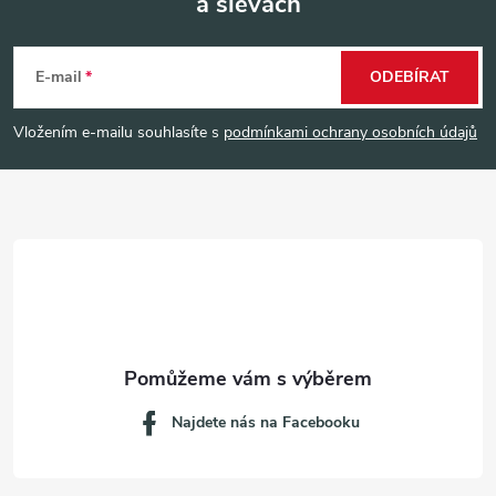
a slevách
Z
á
E-mail
ODEBÍRAT
p
Vložením e-mailu souhlasíte s
podmínkami ochrany osobních údajů
a
t
í
Najdete nás na Facebooku