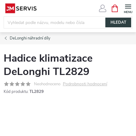
Přejít
NÁKUPNÍ
KOŠÍK
na
obsah
HLEDAT
DeLonghi náhradní díly
Hadice klimatizace
DeLonghi TL2829
Podrobnosti hodnocení
Neohodnoceno
Kód produktu:
TL2829