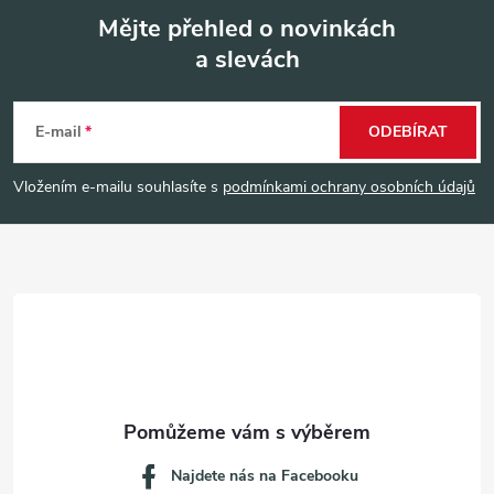
Mějte přehled o novinkách
a slevách
Z
á
E-mail
ODEBÍRAT
p
Vložením e-mailu souhlasíte s
podmínkami ochrany osobních údajů
a
t
í
Najdete nás na Facebooku