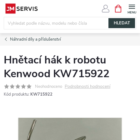
Přejít
NÁKUPNÍ
KOŠÍK
na
obsah
HLEDAT
Náhradní díly a příslušenství
Hnětací hák k robotu
Kenwood KW715922
Podrobnosti hodnocení
Neohodnoceno
Kód produktu:
KW715922