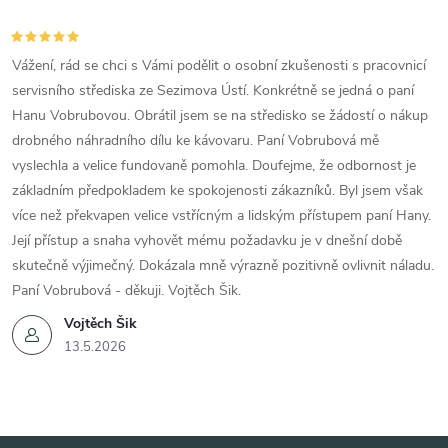
Vážení, rád se chci s Vámi podělit o osobní zkušenosti s pracovnicí
servisního střediska ze Sezimova Ústí. Konkrétně se jedná o paní
Hanu Vobrubovou. Obrátil jsem se na středisko se žádostí o nákup
drobného náhradního dílu ke kávovaru. Paní Vobrubová mě
vyslechla a velice fundovaně pomohla. Doufejme, že odbornost je
základním předpokladem ke spokojenosti zákazníků. Byl jsem však
více než překvapen velice vstřícným a lidským přístupem paní Hany.
Její přístup a snaha vyhovět mému požadavku je v dnešní době
skutečně výjimečný. Dokázala mně výrazně pozitivně ovlivnit náladu.
Paní Vobrubová - děkuji. Vojtěch Šik.
Vojtěch Šik
13.5.2026