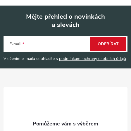
Mějte přehled o novinkách
a slevách
Z
á
E-mail
ODEBÍRAT
p
Vložením e-mailu souhlasíte s
podmínkami ochrany osobních údajů
a
t
í