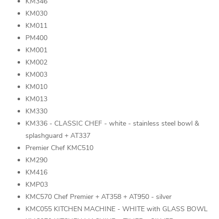
KM346
KM030
KM011
PM400
KM001
KM002
KM003
KM010
KM013
KM330
KM336 - CLASSIC CHEF - white - stainless steel bowl &
splashguard + AT337
Premier Chef KMC510
KM290
KM416
KMP03
KMC570 Chef Premier + AT358 + AT950 - silver
KMC055 KITCHEN MACHINE - WHITE with GLASS BOWL