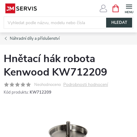
Přejít
NÁKUPNÍ
KOŠÍK
na
obsah
HLEDAT
Náhradní díly a příslušenství
Hnětací hák robota
Kenwood KW712209
Podrobnosti hodnocení
Neohodnoceno
Kód produktu:
KW712209