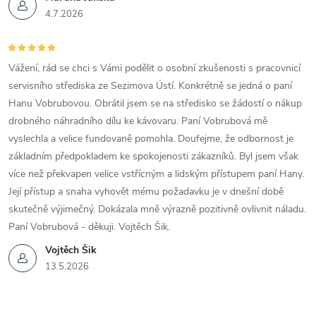
4.7.2026
Vážení, rád se chci s Vámi podělit o osobní zkušenosti s pracovnicí
servisního střediska ze Sezimova Ústí. Konkrétně se jedná o paní
Hanu Vobrubovou. Obrátil jsem se na středisko se žádostí o nákup
drobného náhradního dílu ke kávovaru. Paní Vobrubová mě
vyslechla a velice fundovaně pomohla. Doufejme, že odbornost je
základním předpokladem ke spokojenosti zákazníků. Byl jsem však
více než překvapen velice vstřícným a lidským přístupem paní Hany.
Její přístup a snaha vyhovět mému požadavku je v dnešní době
skutečně výjimečný. Dokázala mně výrazně pozitivně ovlivnit náladu.
Paní Vobrubová - děkuji. Vojtěch Šik.
Vojtěch Šik
13.5.2026