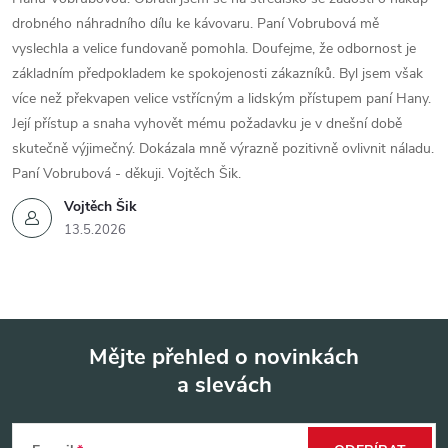
drobného náhradního dílu ke kávovaru. Paní Vobrubová mě
vyslechla a velice fundovaně pomohla. Doufejme, že odbornost je
základním předpokladem ke spokojenosti zákazníků. Byl jsem však
více než překvapen velice vstřícným a lidským přístupem paní Hany.
Její přístup a snaha vyhovět mému požadavku je v dnešní době
skutečně výjimečný. Dokázala mně výrazně pozitivně ovlivnit náladu.
Paní Vobrubová - děkuji. Vojtěch Šik.
Vojtěch Šik
13.5.2026
Mějte přehled o novinkách
a slevách
Z