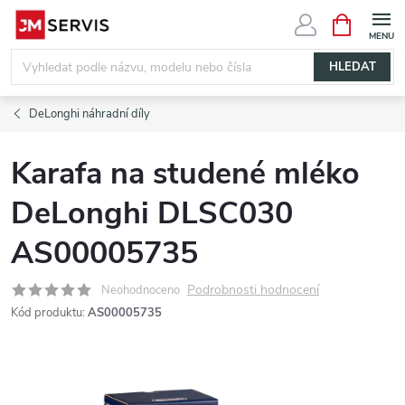
Přejít
NÁKUPNÍ
KOŠÍK
na
obsah
HLEDAT
DeLonghi náhradní díly
Karafa na studené mléko
DeLonghi DLSC030
AS00005735
Podrobnosti hodnocení
Neohodnoceno
Kód produktu:
AS00005735