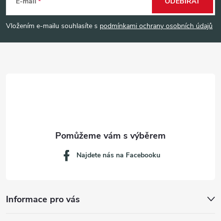
á
E-mail
ODEBÍRAT
p
Vložením e-mailu souhlasíte s
podmínkami ochrany osobních údajů
a
t
í
Najdete nás na Facebooku
Informace pro vás