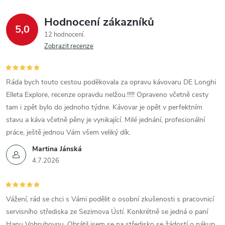
Hodnocení zákazníků
5,0
12 hodnocení
Zobrazit recenze
Ráda bych touto cestou poděkovala za opravu kávovaru DE Longhi
Elleta Explore, recenze opravdu nelžou.!!!!! Opraveno včetně cesty
tam i zpět bylo do jednoho týdne. Kávovar je opět v perfektním
stavu a káva včetně pěny je vynikající. Milé jednání, profesionální
práce, ještě jednou Vám všem veliký dík.
Martina Jánská
4.7.2026
Vážení, rád se chci s Vámi podělit o osobní zkušenosti s pracovnicí
servisního střediska ze Sezimova Ústí. Konkrétně se jedná o paní
Hanu Vobrubovou. Obrátil jsem se na středisko se žádostí o nákup