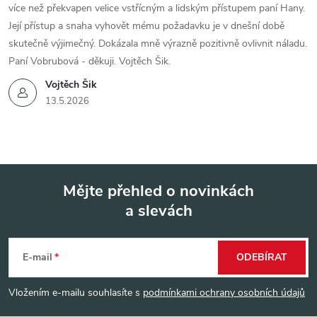
více než překvapen velice vstřícným a lidským přístupem paní Hany.
Její přístup a snaha vyhovět mému požadavku je v dnešní době
skutečně výjimečný. Dokázala mně výrazně pozitivně ovlivnit náladu.
Paní Vobrubová - děkuji. Vojtěch Šik.
Vojtěch Šik
13.5.2026
Mějte přehled o novinkách
a slevách
Z
á
E-mail
ODEBÍRAT
p
Vložením e-mailu souhlasíte s
podmínkami ochrany osobních údajů