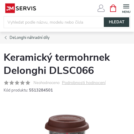
Přejít
NÁKUPNÍ
KOŠÍK
na
obsah
HLEDAT
DeLonghi náhradní díly
Keramický termohrnek
Delonghi DLSC066
Podrobnosti hodnocení
Neohodnoceno
Kód produktu:
5513284501