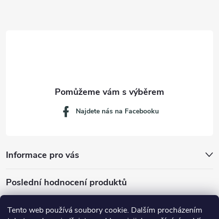
a
t
í
Najdete nás na Facebooku
Informace pro vás
Poslední hodnocení produktů
Tento web používá soubory cookie. Dalším procházením