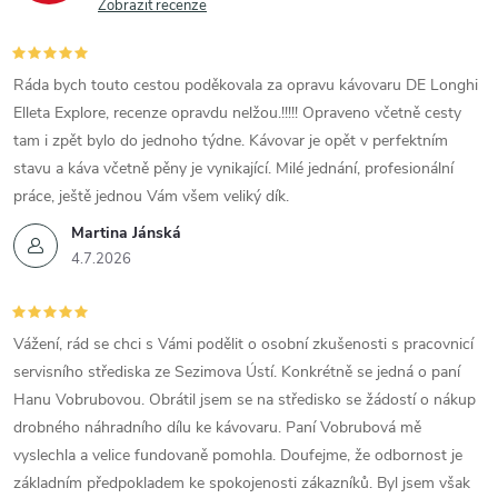
Zobrazit recenze
Ráda bych touto cestou poděkovala za opravu kávovaru DE Longhi
Elleta Explore, recenze opravdu nelžou.!!!!! Opraveno včetně cesty
tam i zpět bylo do jednoho týdne. Kávovar je opět v perfektním
stavu a káva včetně pěny je vynikající. Milé jednání, profesionální
práce, ještě jednou Vám všem veliký dík.
Martina Jánská
4.7.2026
Vážení, rád se chci s Vámi podělit o osobní zkušenosti s pracovnicí
servisního střediska ze Sezimova Ústí. Konkrétně se jedná o paní
Hanu Vobrubovou. Obrátil jsem se na středisko se žádostí o nákup
drobného náhradního dílu ke kávovaru. Paní Vobrubová mě
vyslechla a velice fundovaně pomohla. Doufejme, že odbornost je
základním předpokladem ke spokojenosti zákazníků. Byl jsem však