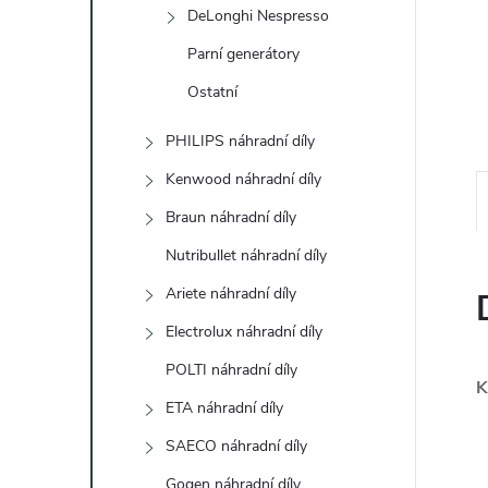
e
DeLonghi Nespresso
Parní generátory
l
Ostatní
PHILIPS náhradní díly
Kenwood náhradní díly
Braun náhradní díly
Nutribullet náhradní díly
Ariete náhradní díly
Electrolux náhradní díly
POLTI náhradní díly
K
ETA náhradní díly
SAECO náhradní díly
Gogen náhradní díly