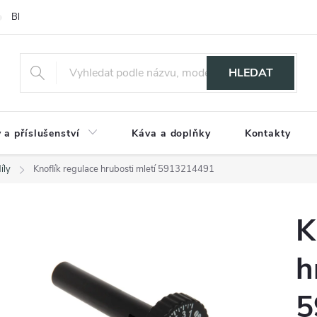
Blog
HLEDAT
 a příslušenství
Káva a doplňky
Kontakty
íly
Knoflík regulace hrubosti mletí 5913214491
K
h
5