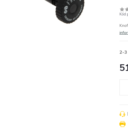
Kód 
Knof
info
2-3
5
Měr
cena