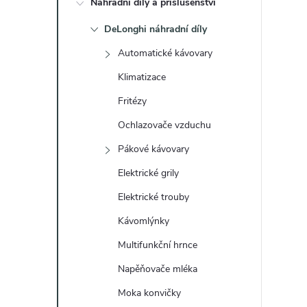
Náhradní díly a příslušenství
t
DeLonghi náhradní díly
r
Automatické kávovary
a
Klimatizace
Fritézy
n
Ochlazovače vzduchu
n
Pákové kávovary
Elektrické grily
í
Elektrické trouby
p
Kávomlýnky
a
Multifunkční hrnce
Napěňovače mléka
n
Moka konvičky