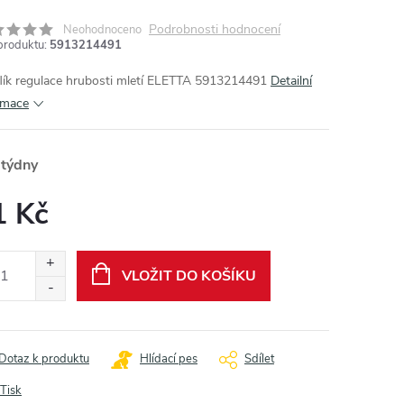
Podrobnosti hodnocení
Neohodnoceno
produktu:
5913214491
lík regulace hrubosti mletí ELETTA 5913214491
Detailní
rmace
 týdny
1 Kč
ná
:
VLOŽIT DO KOŠÍKU
Dotaz k produktu
Hlídací pes
Sdílet
Tisk