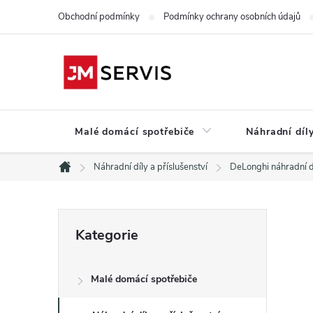
Přejít
Obchodní podmínky
Podmínky ochrany osobních údajů
na
obsah
Malé domácí spotřebiče
Náhradní díly
Náhradní díly a příslušenství
DeLonghi náhradní d
Domů
P
Přeskočit
Kategorie
kategorie
o
Malé domácí spotřebiče
s