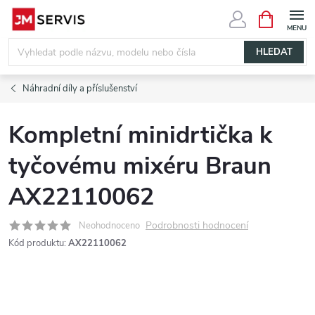
Přejít
NÁKUPNÍ
KOŠÍK
na
obsah
HLEDAT
Náhradní díly a příslušenství
Kompletní minidrtička k
tyčovému mixéru Braun
AX22110062
Podrobnosti hodnocení
Neohodnoceno
Kód produktu:
AX22110062