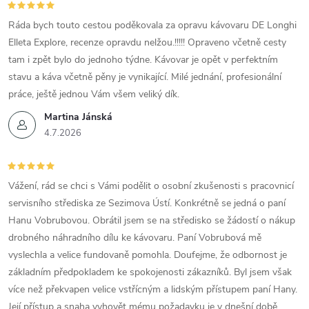
Ráda bych touto cestou poděkovala za opravu kávovaru DE Longhi
Elleta Explore, recenze opravdu nelžou.!!!!! Opraveno včetně cesty
tam i zpět bylo do jednoho týdne. Kávovar je opět v perfektním
stavu a káva včetně pěny je vynikající. Milé jednání, profesionální
práce, ještě jednou Vám všem veliký dík.
Martina Jánská
4.7.2026
Vážení, rád se chci s Vámi podělit o osobní zkušenosti s pracovnicí
servisního střediska ze Sezimova Ústí. Konkrétně se jedná o paní
Hanu Vobrubovou. Obrátil jsem se na středisko se žádostí o nákup
drobného náhradního dílu ke kávovaru. Paní Vobrubová mě
vyslechla a velice fundovaně pomohla. Doufejme, že odbornost je
základním předpokladem ke spokojenosti zákazníků. Byl jsem však
více než překvapen velice vstřícným a lidským přístupem paní Hany.
Její přístup a snaha vyhovět mému požadavku je v dnešní době