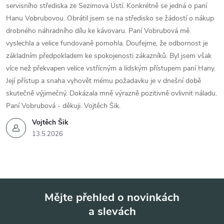
servisního střediska ze Sezimova Ústí. Konkrétně se jedná o paní
Hanu Vobrubovou. Obrátil jsem se na středisko se žádostí o nákup
drobného náhradního dílu ke kávovaru. Paní Vobrubová mě
vyslechla a velice fundovaně pomohla. Doufejme, že odbornost je
základním předpokladem ke spokojenosti zákazníků. Byl jsem však
více než překvapen velice vstřícným a lidským přístupem paní Hany.
Její přístup a snaha vyhovět mému požadavku je v dnešní době
skutečně výjimečný. Dokázala mně výrazně pozitivně ovlivnit náladu.
Paní Vobrubová - děkuji. Vojtěch Šik.
Vojtěch Šik
13.5.2026
Mějte přehled o novinkách
a slevách
Z