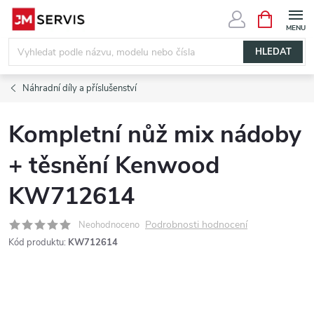
Přejít
NÁKUPNÍ
KOŠÍK
na
obsah
HLEDAT
Náhradní díly a příslušenství
Kompletní nůž mix nádoby
+ těsnění Kenwood
KW712614
Podrobnosti hodnocení
Neohodnoceno
Kód produktu:
KW712614