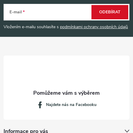
á
E-mail
ODEBÍRAT
p
Vložením e-mailu souhlasíte s
podmínkami ochrany osobních údajů
a
t
í
Najdete nás na Facebooku
Informace pro vás