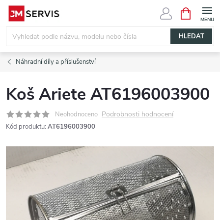
Přejít
NÁKUPNÍ
KOŠÍK
na
obsah
HLEDAT
Náhradní díly a příslušenství
Koš Ariete AT6196003900
Podrobnosti hodnocení
Neohodnoceno
Kód produktu:
AT6196003900