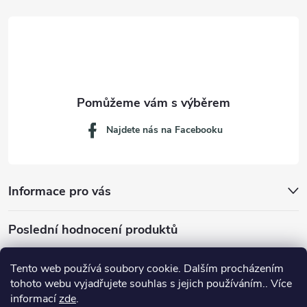
t
í
Najdete nás na Facebooku
Informace pro vás
Poslední hodnocení produktů
Tento web používá soubory cookie. Dalším procházením
tohoto webu vyjadřujete souhlas s jejich používáním.. Více
Dávkovací lžička na mletou kávu 53132C8134
informací
zde
.