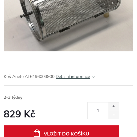
Koš Ariete AT6196003900
Detailní informace
2-3 týdny
829 Kč
Měrná
cena:
VLOŽIT DO KOŠÍKU