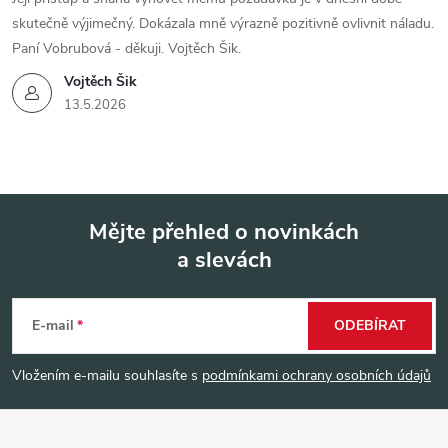
skutečně výjimečný. Dokázala mně výrazně pozitivně ovlivnit náladu.
Paní Vobrubová - děkuji. Vojtěch Šik.
Vojtěch Šik
13.5.2026
Mějte přehled o novinkách
a slevách
Z
á
E-mail
ODEBÍRAT
p
Vložením e-mailu souhlasíte s
podmínkami ochrany osobních údajů
a