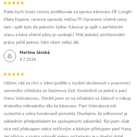
Ráda bych touto cestou poděkovala za opravu kávovaru DE Longhi
Elleta Explore, recenze opravdu nelžou.!!!!! Opraveno včetně cesty
tam i zpět bylo do jednoho týdne. Kávovar je opět v perfektním
stavu a káva včetně pěny je vynikající. Milé jednání, profesionální
práce, ještě jednou Vám všem veliký dík.
Martina Jánská
4.7.2026
Vážení, rád se chci s Vámi podělit o osobní zkušenosti s pracovnicí
servisního střediska ze Sezimova Ústí. Konkrétně se jedná o paní
Hanu Vobrubovou. Obrátil jsem se na středisko se žádostí o nákup
drobného náhradního dílu ke kávovaru. Paní Vobrubová mě
vyslechla a velice fundovaně pomohla. Doufejme, že odbornost je
základním předpokladem ke spokojenosti zákazníků. Byl jsem však
více než překvapen velice vstřícným a lidským přístupem paní Hany.
Její přístup a snaha vyhovět mému požadavku je v dnešní době