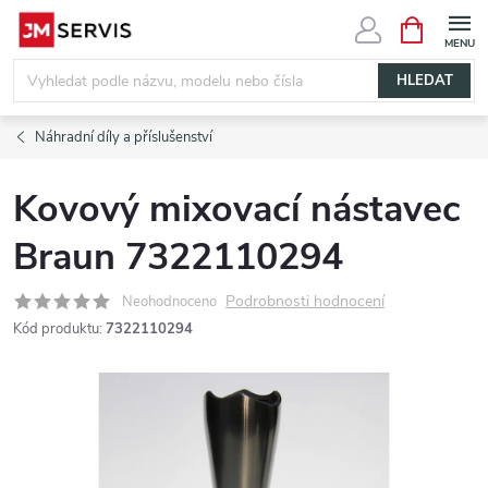
Přejít
NÁKUPNÍ
KOŠÍK
na
obsah
HLEDAT
Náhradní díly a příslušenství
Kovový mixovací nástavec
Braun 7322110294
Podrobnosti hodnocení
Neohodnoceno
Kód produktu:
7322110294