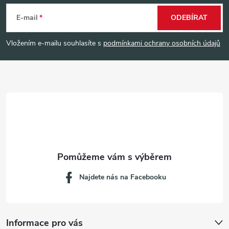
á
E-mail
ODEBÍRAT
p
Vložením e-mailu souhlasíte s
podmínkami ochrany osobních údajů
a
t
í
Najdete nás na Facebooku
Informace pro vás