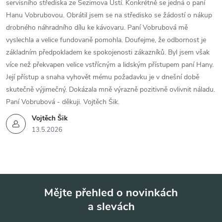
servisního střediska ze Sezimova Ústí. Konkrétně se jedná o paní
Hanu Vobrubovou. Obrátil jsem se na středisko se žádostí o nákup
drobného náhradního dílu ke kávovaru. Paní Vobrubová mě
vyslechla a velice fundovaně pomohla. Doufejme, že odbornost je
základním předpokladem ke spokojenosti zákazníků. Byl jsem však
více než překvapen velice vstřícným a lidským přístupem paní Hany.
Její přístup a snaha vyhovět mému požadavku je v dnešní době
skutečně výjimečný. Dokázala mně výrazně pozitivně ovlivnit náladu.
Paní Vobrubová - děkuji. Vojtěch Šik.
Vojtěch Šik
13.5.2026
Mějte přehled o novinkách
a slevách
Z