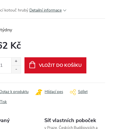
ecí kotouč hrubý
Detailní informace
 týdny
62 Kč
ná
:
VLOŽIT DO KOŠÍKU
Dotaz k produktu
Hlídací pes
Sdílet
Tisk
vaný
Síť vlastních poboček
v Praze, Českých Budějovicích a