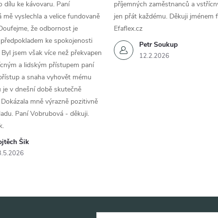
 dílu ke kávovaru. Paní
příjemných zaměstnanců a vstřícn
 mě vyslechla a velice fundovaně
jen přát každému. Děkuji jménem f
Doufejme, že odbornost je
Efaflex.cz
 předpokladem ke spokojenosti
Petr Soukup
 Byl jsem však více než překvapen
12.2.2026
řícným a lidským přístupem paní
 přístup a snaha vyhovět mému
 je v dnešní době skutečně
 Dokázala mně výrazně pozitivně
áladu. Paní Vobrubová - děkuji.
k.
jtěch Šik
3.5.2026