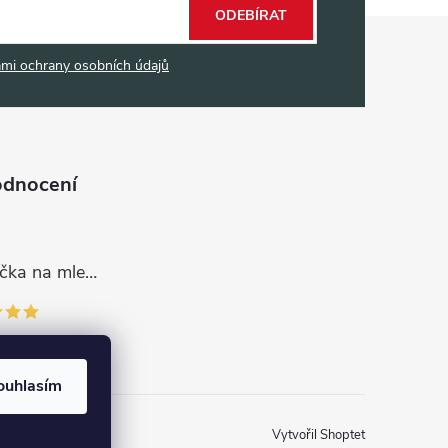
ODEBÍRAT
mi ochrany osobních údajů
odnocení
Dávkovací lžička na mletou kávu 53132C8134
ouhlasím
Vytvořil Shoptet