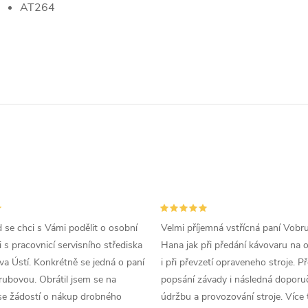
AT264
d se chci s Vámi podělit o osobní
Velmi příjemná vstřícná paní Vobr
 s pracovnicí servisního střediska
Hana jak při předání kávovaru na 
a Ústí. Konkrétně se jedná o paní
i při převzetí opraveneho stroje. P
ubovou. Obrátil jsem se na
popsání závady i následná doporu
se žádostí o nákup drobného
údržbu a provozování stroje. Více 