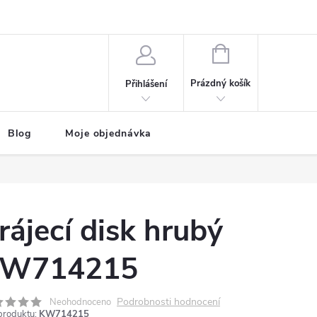
NÁKUPNÍ
KOŠÍK
Prázdný košík
Přihlášení
Blog
Moje objednávka
rájecí disk hrubý
W714215
Podrobnosti hodnocení
Neohodnoceno
produktu:
KW714215