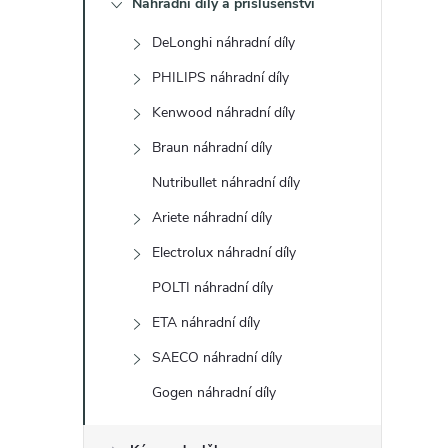
Náhradní díly a příslušenství
t
DeLonghi náhradní díly
r
PHILIPS náhradní díly
a
Kenwood náhradní díly
Braun náhradní díly
n
Nutribullet náhradní díly
n
Ariete náhradní díly
Electrolux náhradní díly
í
POLTI náhradní díly
p
ETA náhradní díly
a
SAECO náhradní díly
Gogen náhradní díly
n