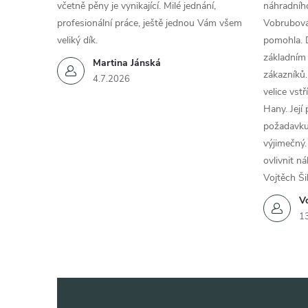
včetně pěny je vynikající. Milé jednání,
náhradního
profesionální práce, ještě jednou Vám všem
Vobrubová
veliký dík.
pomohla. 
základním
Martina Jánská
zákazníků.
4.7.2026
velice vst
Hany. Její
požadavku
výjimečný.
ovlivnit n
Vojtěch Ši
Vo
1