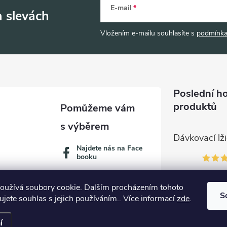
E-mail
a slevách
Vložením e-mailu souhlasíte s
podmínka
Poslední h
produktů
Najdete nás na Face
booku
oužívá soubory cookie. Dalším procházením tohoto
S
jete souhlas s jejich používáním.. Více informací
zde
.
í