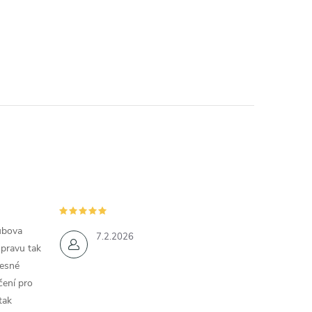
ubova
7.2.2026
opravu tak
řesné
čení pro
tak