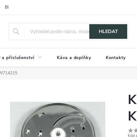
Blog
HLEDAT
 a příslušenství
Káva a doplňky
Kontakty
 KW714215
K
K
Kód 