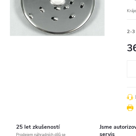
Kráj
2-3
3
Měr
cena
25 let zkušeností
Jsme autorizo
servis
Prodejem náhradních dílů se