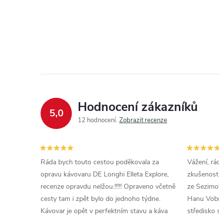
Hodnocení zákazníků
5,0
12 hodnocení
Zobrazit recenze
Ráda bych touto cestou poděkovala za
Vážení, rá
opravu kávovaru DE Longhi Elleta Explore,
zkušenosti
recenze opravdu nelžou.!!!!! Opraveno včetně
ze Sezimov
cesty tam i zpět bylo do jednoho týdne.
Hanu Vobr
Kávovar je opět v perfektním stavu a káva
středisko 