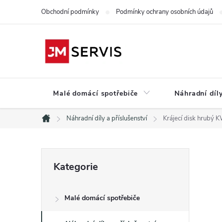
Přejít
Obchodní podmínky
Podmínky ochrany osobních údajů
na
obsah
Malé domácí spotřebiče
Náhradní díly
Náhradní díly a příslušenství
Krájecí disk hrubý
Domů
P
Přeskočit
Kategorie
kategorie
o
Malé domácí spotřebiče
s