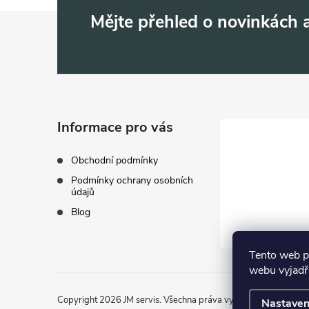
Z
Mějte přehled o novinkách
á
p
a
Informace pro vás
t
Obchodní podmínky
Podmínky ochrany osobních
í
údajů
Blog
Tento web p
webu vyjadřu
Copyright 2026
JM servis
. Všechna práva vyhrazena.
Nastaven