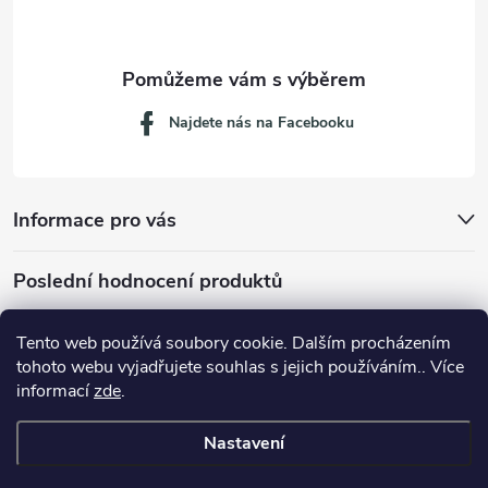
í
Najdete nás na Facebooku
Informace pro vás
Poslední hodnocení produktů
Tento web používá soubory cookie. Dalším procházením
tohoto webu vyjadřujete souhlas s jejich používáním.. Více
Dávkovací lžička na mletou kávu 53132C8134
informací
zde
.
Nastavení