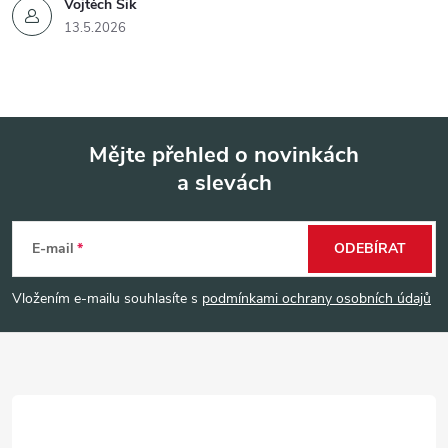
Vojtěch Šik
13.5.2026
Mějte přehled o novinkách
a slevách
Z
á
E-mail
ODEBÍRAT
p
Vložením e-mailu souhlasíte s
podmínkami ochrany osobních údajů
a
t