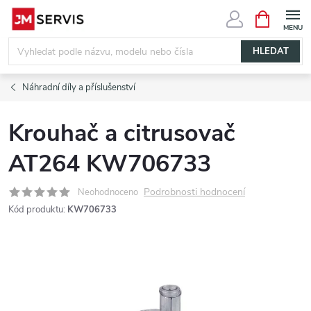
Přejít
NÁKUPNÍ
KOŠÍK
na
obsah
HLEDAT
Náhradní díly a příslušenství
Krouhač a citrusovač
AT264 KW706733
Podrobnosti hodnocení
Neohodnoceno
Kód produktu:
KW706733