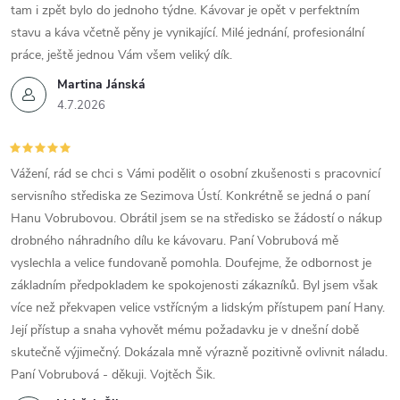
tam i zpět bylo do jednoho týdne. Kávovar je opět v perfektním
stavu a káva včetně pěny je vynikající. Milé jednání, profesionální
práce, ještě jednou Vám všem veliký dík.
Martina Jánská
4.7.2026
Vážení, rád se chci s Vámi podělit o osobní zkušenosti s pracovnicí
servisního střediska ze Sezimova Ústí. Konkrétně se jedná o paní
Hanu Vobrubovou. Obrátil jsem se na středisko se žádostí o nákup
drobného náhradního dílu ke kávovaru. Paní Vobrubová mě
vyslechla a velice fundovaně pomohla. Doufejme, že odbornost je
základním předpokladem ke spokojenosti zákazníků. Byl jsem však
více než překvapen velice vstřícným a lidským přístupem paní Hany.
Její přístup a snaha vyhovět mému požadavku je v dnešní době
skutečně výjimečný. Dokázala mně výrazně pozitivně ovlivnit náladu.
Paní Vobrubová - děkuji. Vojtěch Šik.