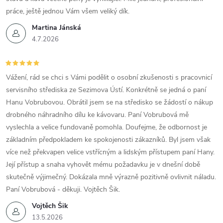
práce, ještě jednou Vám všem veliký dík.
Martina Jánská
4.7.2026
Vážení, rád se chci s Vámi podělit o osobní zkušenosti s pracovnicí
servisního střediska ze Sezimova Ústí. Konkrétně se jedná o paní
Hanu Vobrubovou. Obrátil jsem se na středisko se žádostí o nákup
drobného náhradního dílu ke kávovaru. Paní Vobrubová mě
vyslechla a velice fundovaně pomohla. Doufejme, že odbornost je
základním předpokladem ke spokojenosti zákazníků. Byl jsem však
více než překvapen velice vstřícným a lidským přístupem paní Hany.
Její přístup a snaha vyhovět mému požadavku je v dnešní době
skutečně výjimečný. Dokázala mně výrazně pozitivně ovlivnit náladu.
Paní Vobrubová - děkuji. Vojtěch Šik.
Vojtěch Šik
13.5.2026