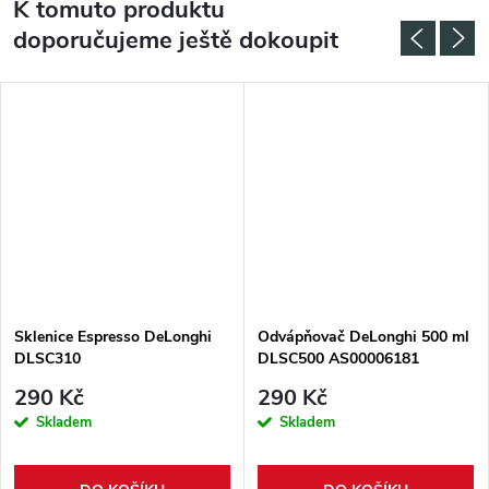
K tomuto produktu
doporučujeme ještě dokoupit
Sklenice Espresso DeLonghi
Odvápňovač DeLonghi 500 ml
DLSC310
DLSC500 AS00006181
290 Kč
290 Kč
Skladem
Skladem