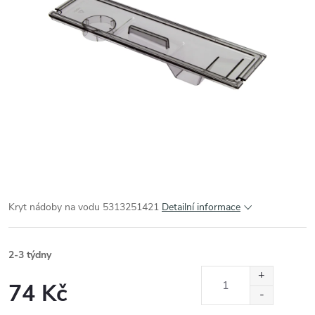
Kryt nádoby na vodu 5313251421
Detailní informace
2-3 týdny
74 Kč
Měrná