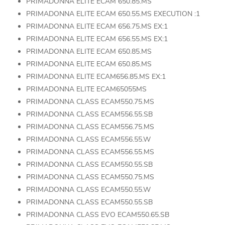
PRIMADONNA ELITE ECAM 650.85.MS
PRIMADONNA ELITE ECAM 650.55.MS EXECUTION :1
PRIMADONNA ELITE ECAM 656.75.MS EX:1
PRIMADONNA ELITE ECAM 656.55.MS EX:1
PRIMADONNA ELITE ECAM 650.85.MS
PRIMADONNA ELITE ECAM 650.85.MS
PRIMADONNA ELITE ECAM656.85.MS EX:1
PRIMADONNA ELITE ECAM65055MS
PRIMADONNA CLASS ECAM550.75.MS
PRIMADONNA CLASS ECAM556.55.SB
PRIMADONNA CLASS ECAM556.75.MS
PRIMADONNA CLASS ECAM556.55.W
PRIMADONNA CLASS ECAM556.55.MS
PRIMADONNA CLASS ECAM550.55.SB
PRIMADONNA CLASS ECAM550.75.MS
PRIMADONNA CLASS ECAM550.55.W
PRIMADONNA CLASS ECAM550.55.SB
PRIMADONNA CLASS EVO ECAM550.65.SB