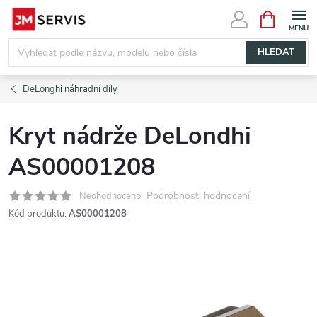
Přejít
NÁKUPNÍ
KOŠÍK
na
obsah
HLEDAT
DeLonghi náhradní díly
Kryt nádrže DeLondhi
AS00001208
Podrobnosti hodnocení
Neohodnoceno
Kód produktu:
AS00001208