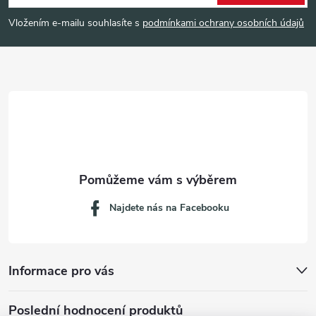
p
Vložením e-mailu souhlasíte s
podmínkami ochrany osobních údajů
a
t
í
Najdete nás na Facebooku
Informace pro vás
Poslední hodnocení produktů