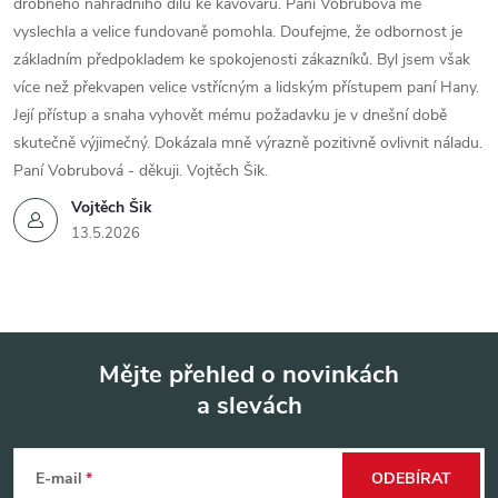
drobného náhradního dílu ke kávovaru. Paní Vobrubová mě
vyslechla a velice fundovaně pomohla. Doufejme, že odbornost je
základním předpokladem ke spokojenosti zákazníků. Byl jsem však
více než překvapen velice vstřícným a lidským přístupem paní Hany.
Její přístup a snaha vyhovět mému požadavku je v dnešní době
skutečně výjimečný. Dokázala mně výrazně pozitivně ovlivnit náladu.
Paní Vobrubová - děkuji. Vojtěch Šik.
Vojtěch Šik
13.5.2026
Mějte přehled o novinkách
a slevách
Z
á
E-mail
ODEBÍRAT