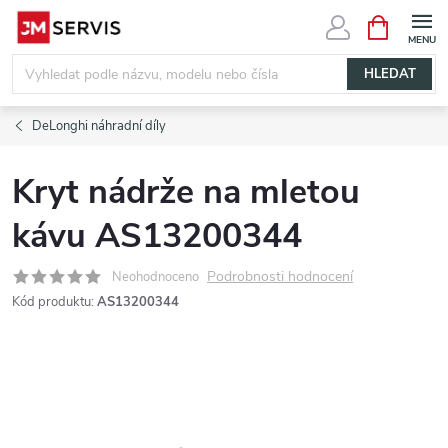
Přejít
NÁKUPNÍ
KOŠÍK
na
obsah
HLEDAT
DeLonghi náhradní díly
Kryt nádrže na mletou
kávu AS13200344
Podrobnosti hodnocení
Neohodnoceno
Kód produktu:
AS13200344