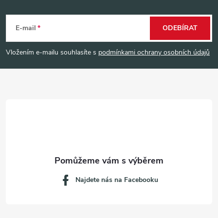
Z
á
E-mail
ODEBÍRAT
p
Vložením e-mailu souhlasíte s
podmínkami ochrany osobních údajů
a
t
í
Najdete nás na Facebooku