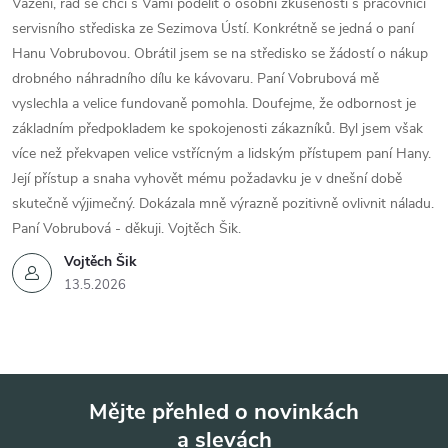
Vážení, rád se chci s Vámi podělit o osobní zkušenosti s pracovnicí
servisního střediska ze Sezimova Ústí. Konkrétně se jedná o paní
Hanu Vobrubovou. Obrátil jsem se na středisko se žádostí o nákup
drobného náhradního dílu ke kávovaru. Paní Vobrubová mě
vyslechla a velice fundovaně pomohla. Doufejme, že odbornost je
základním předpokladem ke spokojenosti zákazníků. Byl jsem však
více než překvapen velice vstřícným a lidským přístupem paní Hany.
Její přístup a snaha vyhovět mému požadavku je v dnešní době
skutečně výjimečný. Dokázala mně výrazně pozitivně ovlivnit náladu.
Paní Vobrubová - děkuji. Vojtěch Šik.
Vojtěch Šik
13.5.2026
Mějte přehled o novinkách
a slevách