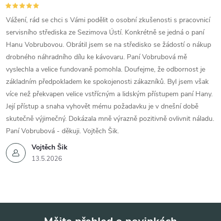
Vážení, rád se chci s Vámi podělit o osobní zkušenosti s pracovnicí
servisního střediska ze Sezimova Ústí. Konkrétně se jedná o paní
Hanu Vobrubovou. Obrátil jsem se na středisko se žádostí o nákup
drobného náhradního dílu ke kávovaru. Paní Vobrubová mě
vyslechla a velice fundovaně pomohla. Doufejme, že odbornost je
základním předpokladem ke spokojenosti zákazníků. Byl jsem však
více než překvapen velice vstřícným a lidským přístupem paní Hany.
Její přístup a snaha vyhovět mému požadavku je v dnešní době
skutečně výjimečný. Dokázala mně výrazně pozitivně ovlivnit náladu.
Paní Vobrubová - děkuji. Vojtěch Šik.
Vojtěch Šik
13.5.2026