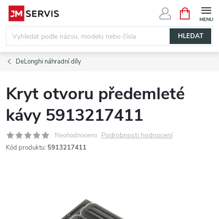
Přejít
NÁKUPNÍ
KOŠÍK
na
obsah
HLEDAT
DeLonghi náhradní díly
Kryt otvoru předemleté
kávy 5913217411
Podrobnosti hodnocení
Neohodnoceno
Kód produktu:
5913217411