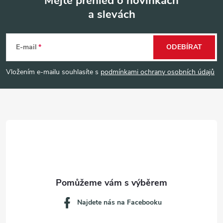
Mějte přehled o novinkách
a slevách
Z
á
E-mail
ODEBÍRAT
p
Vložením e-mailu souhlasíte s
podmínkami ochrany osobních údajů
a
t
í
Najdete nás na Facebooku