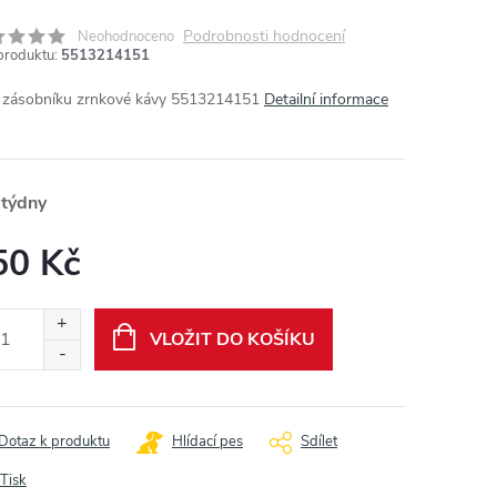
Podrobnosti hodnocení
Neohodnoceno
produktu:
5513214151
 zásobníku zrnkové kávy 5513214151
Detailní informace
 týdny
50 Kč
ná
:
VLOŽIT DO KOŠÍKU
Dotaz k produktu
Hlídací pes
Sdílet
Tisk