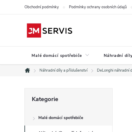
Přejít
Obchodní podmínky
Podmínky ochrany osobních údajů
na
obsah
Malé domácí spotřebiče
Náhradní díly
Náhradní díly a příslušenství
DeLonghi náhradní d
Domů
P
Přeskočit
Kategorie
kategorie
o
Malé domácí spotřebiče
s