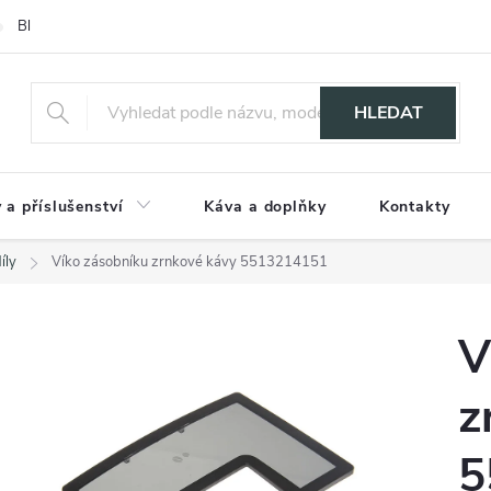
Blog
HLEDAT
 a příslušenství
Káva a doplňky
Kontakty
íly
Víko zásobníku zrnkové kávy 5513214151
V
z
5