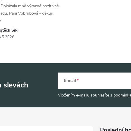
 Dokázala mně výrazně pozitivně
áladu. Paní Vobrubová - děkuji.
k.
jtěch Šik
3.5.2026
E-mail
a slevách
Vložením e-mailu souhlasíte s
podmínka
Poslední h