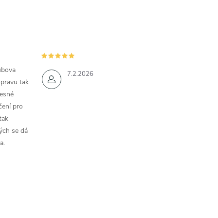
ubova
7.2.2026
opravu tak
řesné
čení pro
tak
ých se dá
a.