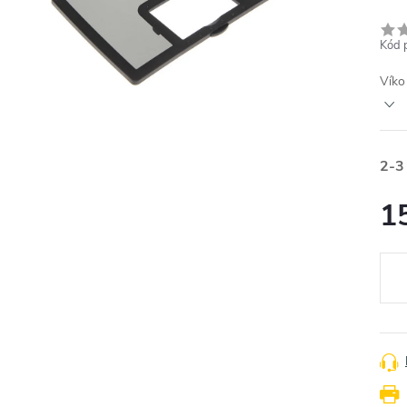
Kód 
Víko
2-3
1
Měr
cena