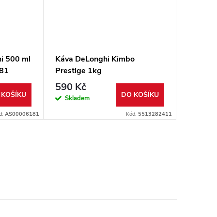
i 500 ml
Káva DeLonghi Kimbo
Vodní f
81
Prestige 1kg
551329
590 Kč
269 K
 KOŠÍKU
DO KOŠÍKU
Skladem
Sklad
d:
AS00006181
Kód:
5513282411