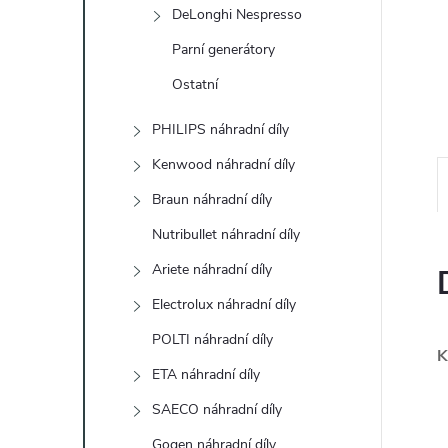
e
DeLonghi Nespresso
Parní generátory
l
Ostatní
PHILIPS náhradní díly
Kenwood náhradní díly
Braun náhradní díly
Nutribullet náhradní díly
Ariete náhradní díly
Electrolux náhradní díly
POLTI náhradní díly
K
ETA náhradní díly
SAECO náhradní díly
Gogen náhradní díly