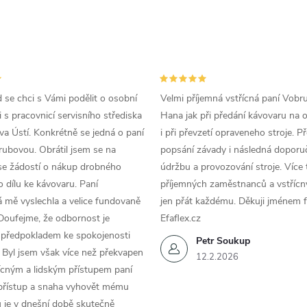
d se chci s Vámi podělit o osobní
Velmi příjemná vstřícná paní Vobr
 s pracovnicí servisního střediska
Hana jak při předání kávovaru na 
a Ústí. Konkrétně se jedná o paní
i při převzetí opraveneho stroje. P
ubovou. Obrátil jsem se na
popsání závady i následná doporu
se žádostí o nákup drobného
údržbu a provozování stroje. Více 
 dílu ke kávovaru. Paní
příjemných zaměstnanců a vstřícn
 mě vyslechla a velice fundovaně
jen přát každému. Děkuji jménem f
Doufejme, že odbornost je
Efaflex.cz
 předpokladem ke spokojenosti
Petr Soukup
 Byl jsem však více než překvapen
12.2.2026
řícným a lidským přístupem paní
 přístup a snaha vyhovět mému
 je v dnešní době skutečně