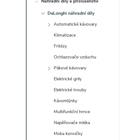
Náhradní díly a příslušenství
t
DeLonghi náhradní díly
r
Automatické kávovary
a
Klimatizace
Fritézy
n
Ochlazovače vzduchu
n
Pákové kávovary
Elektrické grily
í
Elektrické trouby
p
Kávomlýnky
a
Multifunkční hrnce
Napěňovače mléka
n
Moka konvičky