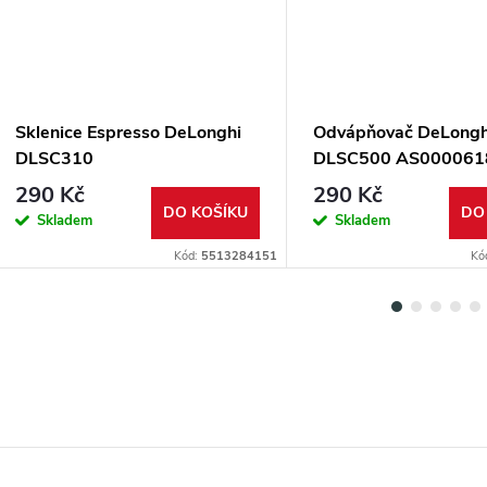
Sklenice Espresso DeLonghi
Odvápňovač DeLongh
DLSC310
DLSC500 AS000061
290 Kč
290 Kč
DO KOŠÍKU
DO
Skladem
Skladem
Kód:
5513284151
Kó