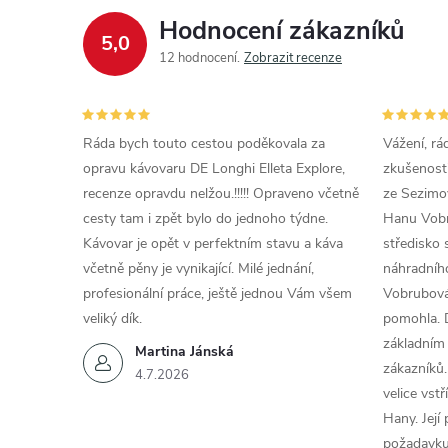
Hodnocení zákazníků
5,0
12 hodnocení
Zobrazit recenze
Ráda bych touto cestou poděkovala za
Vážení, rá
opravu kávovaru DE Longhi Elleta Explore,
zkušenosti
recenze opravdu nelžou.!!!!! Opraveno včetně
ze Sezimov
cesty tam i zpět bylo do jednoho týdne.
Hanu Vobr
Kávovar je opět v perfektním stavu a káva
středisko 
včetně pěny je vynikající. Milé jednání,
náhradního
profesionální práce, ještě jednou Vám všem
Vobrubová
veliký dík.
pomohla. 
základním
Martina Jánská
zákazníků.
4.7.2026
velice vst
Hany. Její
požadavku