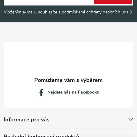
p
Vložením e-mailu souhlasíte s
podmínkami ochrany osobních údajů
a
t
í
Najdete nás na Facebooku
Informace pro vás
Poslední hodnocení produktů