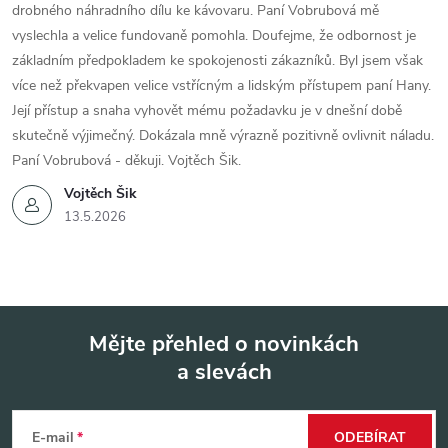
drobného náhradního dílu ke kávovaru. Paní Vobrubová mě
vyslechla a velice fundovaně pomohla. Doufejme, že odbornost je
základním předpokladem ke spokojenosti zákazníků. Byl jsem však
více než překvapen velice vstřícným a lidským přístupem paní Hany.
Její přístup a snaha vyhovět mému požadavku je v dnešní době
skutečně výjimečný. Dokázala mně výrazně pozitivně ovlivnit náladu.
Paní Vobrubová - děkuji. Vojtěch Šik.
Vojtěch Šik
13.5.2026
Mějte přehled o novinkách
a slevách
Z
á
E-mail
ODEBÍRAT