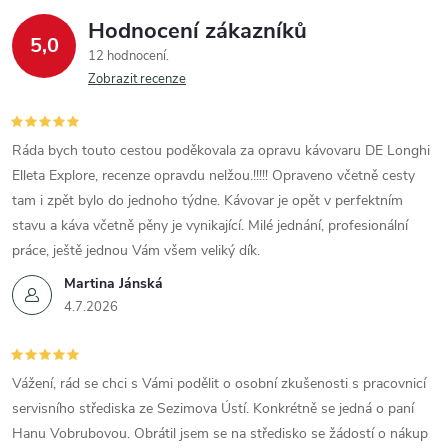
Hodnocení zákazníků
5,0
12 hodnocení
Zobrazit recenze
Ráda bych touto cestou poděkovala za opravu kávovaru DE Longhi
Elleta Explore, recenze opravdu nelžou.!!!!! Opraveno včetně cesty
tam i zpět bylo do jednoho týdne. Kávovar je opět v perfektním
stavu a káva včetně pěny je vynikající. Milé jednání, profesionální
práce, ještě jednou Vám všem veliký dík.
Martina Jánská
4.7.2026
Vážení, rád se chci s Vámi podělit o osobní zkušenosti s pracovnicí
servisního střediska ze Sezimova Ústí. Konkrétně se jedná o paní
Hanu Vobrubovou. Obrátil jsem se na středisko se žádostí o nákup