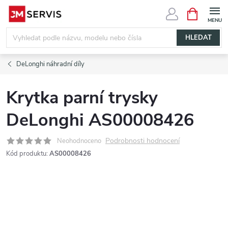
Přejít
NÁKUPNÍ
KOŠÍK
na
obsah
HLEDAT
DeLonghi náhradní díly
Krytka parní trysky
DeLonghi AS00008426
Podrobnosti hodnocení
Neohodnoceno
Kód produktu:
AS00008426