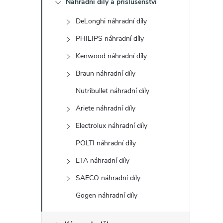
Náhradní díly a příslušenství
t
DeLonghi náhradní díly
r
PHILIPS náhradní díly
a
Kenwood náhradní díly
Braun náhradní díly
n
Nutribullet náhradní díly
n
Ariete náhradní díly
Electrolux náhradní díly
í
POLTI náhradní díly
p
ETA náhradní díly
a
SAECO náhradní díly
Gogen náhradní díly
n