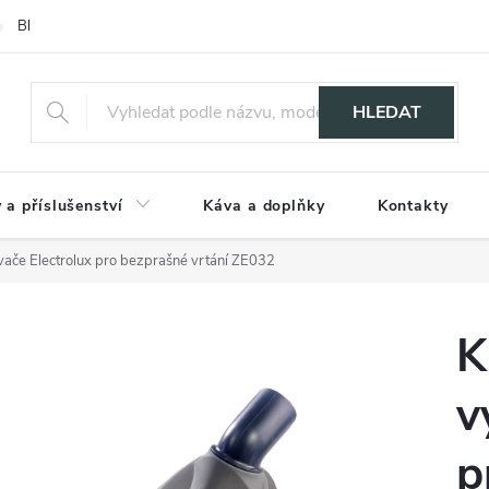
Blog
HLEDAT
 a příslušenství
Káva a doplňky
Kontakty
avače Electrolux pro bezprašné vrtání ZE032
K
v
p