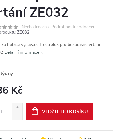
rtání ZE032
Podrobnosti hodnocení
Neohodnoceno
produktu:
ZE032
lská hubice vysavače Electrolux pro bezprašné vrtání
32
Detailní informace
 týdny
36 Kč
ná
:
VLOŽIT DO KOŠÍKU