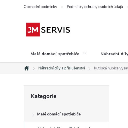
Přejít
Obchodní podmínky
Podmínky ochrany osobních údajů
na
obsah
Malé domácí spotřebiče
Náhradní díly
Náhradní díly a příslušenství
Kutilská hubice vys
Domů
P
Přeskočit
Kategorie
kategorie
o
Malé domácí spotřebiče
s