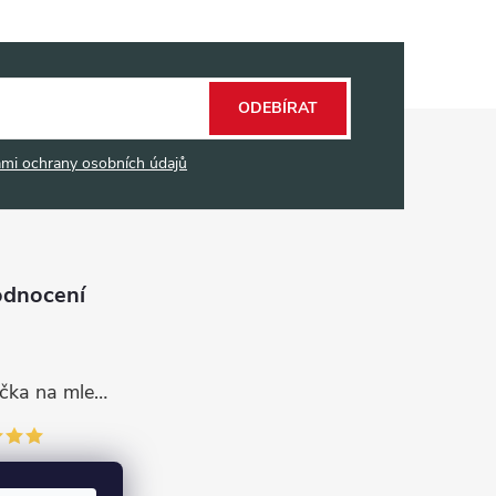
ODEBÍRAT
mi ochrany osobních údajů
odnocení
Dávkovací lžička na mletou kávu 53132C8134