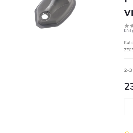
v
Kód 
Kuti
ZE0
2-3
2
Měr
cena