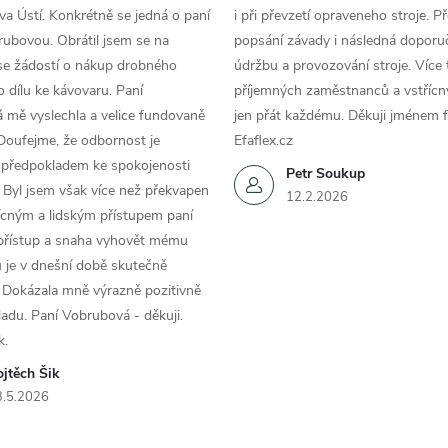
a Ústí. Konkrétně se jedná o paní
i při převzetí opraveneho stroje. P
ubovou. Obrátil jsem se na
popsání závady i následná doporu
se žádostí o nákup drobného
údržbu a provozování stroje. Více 
 dílu ke kávovaru. Paní
příjemných zaměstnanců a vstřícn
 mě vyslechla a velice fundovaně
jen přát každému. Děkuji jménem f
Doufejme, že odbornost je
Efaflex.cz
 předpokladem ke spokojenosti
Petr Soukup
 Byl jsem však více než překvapen
12.2.2026
řícným a lidským přístupem paní
 přístup a snaha vyhovět mému
 je v dnešní době skutečně
 Dokázala mně výrazně pozitivně
áladu. Paní Vobrubová - děkuji.
k.
jtěch Šik
3.5.2026