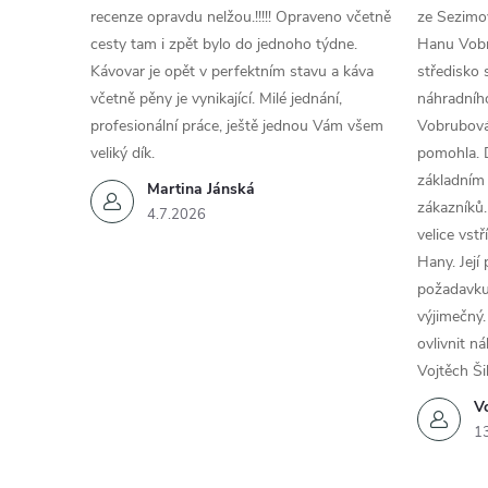
recenze opravdu nelžou.!!!!! Opraveno včetně
ze Sezimov
cesty tam i zpět bylo do jednoho týdne.
Hanu Vobr
Kávovar je opět v perfektním stavu a káva
středisko 
včetně pěny je vynikající. Milé jednání,
náhradního
profesionální práce, ještě jednou Vám všem
Vobrubová
veliký dík.
pomohla. 
základním
Martina Jánská
zákazníků.
4.7.2026
velice vst
Hany. Její
požadavku
výjimečný.
ovlivnit n
Vojtěch Ši
Vo
1