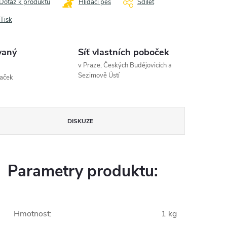
Dotaz k produktu
Hlídací pes
Sdílet
Tisk
vaný
Síť vlastních poboček
v Praze, Českých Budějovicích a
Sezimově Ústí
naček
DISKUZE
Parametry produktu:
Hmotnost
:
1 kg