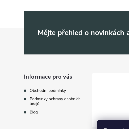
Z
Mějte přehled o novinkách
á
p
a
Informace pro vás
t
Obchodní podmínky
Podmínky ochrany osobních
í
údajů
Blog