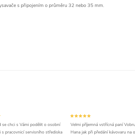
ysavače s připojením o průměru 32 nebo 35 mm.
d se chci s Vámi podělit o osobní
Velmi příjemná vstřícná paní Vobr
 s pracovnicí servisního střediska
Hana jak při předání kávovaru na 