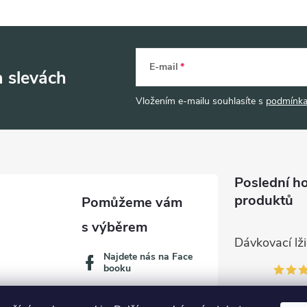
E-mail
a slevách
Vložením e-mailu souhlasíte s
podmínka
Poslední h
produktů
Najdete nás na Face
booku