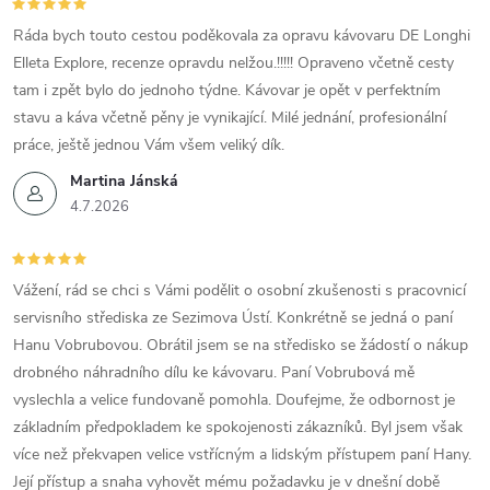
Ráda bych touto cestou poděkovala za opravu kávovaru DE Longhi
Elleta Explore, recenze opravdu nelžou.!!!!! Opraveno včetně cesty
tam i zpět bylo do jednoho týdne. Kávovar je opět v perfektním
stavu a káva včetně pěny je vynikající. Milé jednání, profesionální
práce, ještě jednou Vám všem veliký dík.
Martina Jánská
4.7.2026
Vážení, rád se chci s Vámi podělit o osobní zkušenosti s pracovnicí
servisního střediska ze Sezimova Ústí. Konkrétně se jedná o paní
Hanu Vobrubovou. Obrátil jsem se na středisko se žádostí o nákup
drobného náhradního dílu ke kávovaru. Paní Vobrubová mě
vyslechla a velice fundovaně pomohla. Doufejme, že odbornost je
základním předpokladem ke spokojenosti zákazníků. Byl jsem však
více než překvapen velice vstřícným a lidským přístupem paní Hany.
Její přístup a snaha vyhovět mému požadavku je v dnešní době