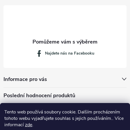
t
í
Najdete nás na Facebooku
Informace pro vás
Poslední hodnocení produktů
Tento web používá soubory cookie. Dalším procházením
tohoto webu vyjadřujete souhlas s jejich používáním.. Více
Dávkovací lžička na mletou kávu 53132C8134
informací
zde
.