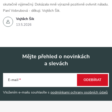
skutečně výjimečný. Dokázala mně výrazně pozitivně ovlivnit náladu.
Paní Vobrubová - děkuji. Vojtěch Šik.
Vojtěch Šik
13.5.2026
Mějte přehled o novinkách
a slevách
Z
á
E-mail
ODEBÍRAT
p
Vložením e-mailu souhlasíte s
podmínkami ochrany osobních údajů
a