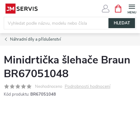
Přejít
NÁKUPNÍ
KOŠÍK
na
obsah
HLEDAT
Náhradní díly a příslušenství
Minidrtička šlehače Braun
BR67051048
Podrobnosti hodnocení
Neohodnoceno
Kód produktu:
BR67051048