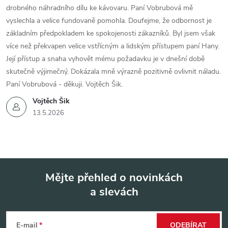
drobného náhradního dílu ke kávovaru. Paní Vobrubová mě
vyslechla a velice fundovaně pomohla. Doufejme, že odbornost je
základním předpokladem ke spokojenosti zákazníků. Byl jsem však
více než překvapen velice vstřícným a lidským přístupem paní Hany.
Její přístup a snaha vyhovět mému požadavku je v dnešní době
skutečně výjimečný. Dokázala mně výrazně pozitivně ovlivnit náladu.
Paní Vobrubová - děkuji. Vojtěch Šik.
Vojtěch Šik
13.5.2026
Mějte přehled o novinkách
a slevách
Z
á
E-mail
ODEBÍRAT