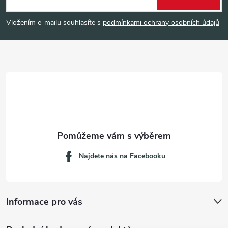
p
Vložením e-mailu souhlasíte s
podmínkami ochrany osobních údajů
a
t
í
Najdete nás na Facebooku
Informace pro vás