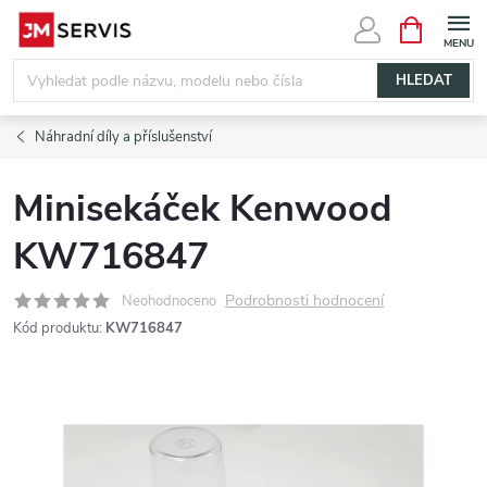
Přejít
NÁKUPNÍ
KOŠÍK
na
obsah
HLEDAT
Náhradní díly a příslušenství
Minisekáček Kenwood
KW716847
Podrobnosti hodnocení
Neohodnoceno
Kód produktu:
KW716847