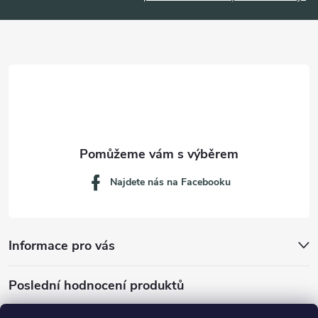
a
t
í
Najdete nás na Facebooku
Informace pro vás
Poslední hodnocení produktů