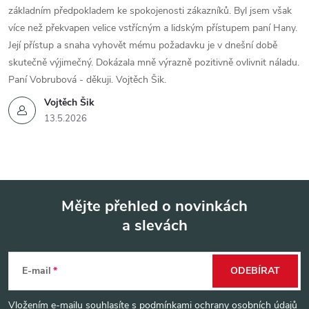
základním předpokladem ke spokojenosti zákazníků. Byl jsem však
více než překvapen velice vstřícným a lidským přístupem paní Hany.
Její přístup a snaha vyhovět mému požadavku je v dnešní době
skutečně výjimečný. Dokázala mně výrazně pozitivně ovlivnit náladu.
Paní Vobrubová - děkuji. Vojtěch Šik.
Vojtěch Šik
13.5.2026
Mějte přehled o novinkách
a slevách
Z
á
E-mail
ODEBÍRAT
p
Vložením e-mailu souhlasíte s
podmínkami ochrany osobních údajů