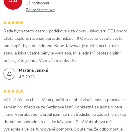
5,0
12 hodnocení
Zobrazit recenze
Ráda bych touto cestou poděkovala za opravu kávovaru DE Longhi
Elleta Explore, recenze opravdu nelžou.!!!!! Opraveno včetně cesty
tam i zpět bylo do jednoho týdne. Kávovar je opět v perfektním
stavu a káva včetně pěny je vynikající. Milé jednání, profesionální
práce, ještě jednou Vám všem veliký dík.
Martina Jánská
4.7.2026
Vážení, rád se chci s Vámi podělit o osobní zkušenosti s pracovnicí
servisního střediska ze Sezimova Ústí. Konkrétně se jedná o paní
Hanu Vobrubovou. Obrátil jsem se na středisko se žádostí o nákup
drobného náhradního dílu ke kávovaru. Paní Vobrubová mě
vyslechla a velice fundovaně pomohla. Doufejme, že odbornost je