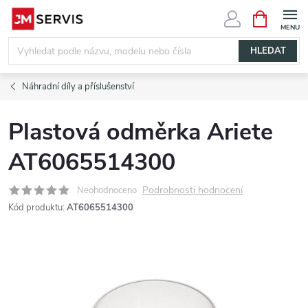
Přejít
NÁKUPNÍ
KOŠÍK
na
obsah
HLEDAT
Náhradní díly a příslušenství
Plastová odměrka Ariete
AT6065514300
Podrobnosti hodnocení
Neohodnoceno
Kód produktu:
AT6065514300