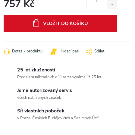
757 Kč
Měrná
cena:
VLOŽIT DO KOŠÍKU
Dotaz k produktu
Hlídací pes
Sdílet
25 let zkušeností
Prodejem náhradních dílů se zabýváme již 25 let
Jsme autorizovaný servis
všech nabízených značek
Síť vlastních poboček
v Praze, Českých Budějovicích a Sezimově Ústí