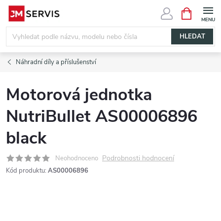
Přejít
NÁKUPNÍ
KOŠÍK
na
obsah
HLEDAT
Náhradní díly a příslušenství
Motorová jednotka
NutriBullet AS00006896
black
Podrobnosti hodnocení
Neohodnoceno
Kód produktu:
AS00006896