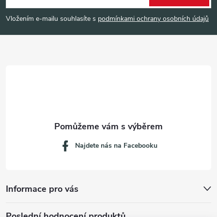
p
Vložením e-mailu souhlasíte s
podmínkami ochrany osobních údajů
a
t
í
Najdete nás na Facebooku
Informace pro vás
Poslední hodnocení produktů