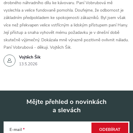
drobného náhradního dílu ke kávovaru. Paní Vobrubová mě
vyslechla a velice fundovaně pomohla. Doufejme, že odbornost je
základním předpokladem ke spokojenosti zákazníků. Byl jsem však
více než překvapen velice vstřícným a lidským přístupem paní Hany.
Její přístup a snaha vyhovět mému požadavku je v dnešní době
skutečně výjimečný. Dokázala mně výrazně pozitivně ovlivnit náladu.
Paní Vobrubová - děkuji. Vojtěch Šik.
Vojtěch Šik
13.5.2026
Mějte přehled o novinkách
a slevách
Z
á
E-mail
ODEBÍRAT